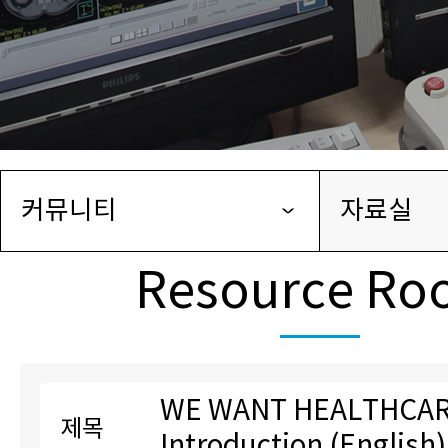
커뮤니티
자료실
Resource R
WE WANT HEALTHCA
제목
Introduction (English)