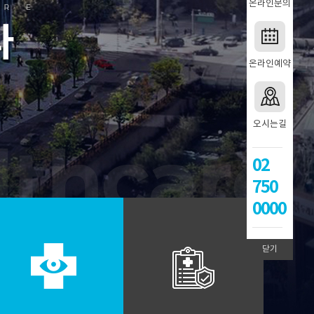
온라인문의
온라인예약
오시는길
02
750
0000
닫기