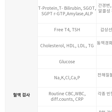
간경변,
SGOT ,SGPT, r-GTP외 추가8종
하복부
간경변,
알코올
T-Protein,T- Bilirubin, SGOT,
자궁, 난소, 방광
동맥경화
암, 근
고지혈증 검사
초음파 검사
Cholesterol, HDL, LDL, TG
알콜성 
SGPT r-GTP,Amylase,ALP
종양표지자 검사
CA 125
검진비용
300,
T-Protein, ALP, Albumin,
Free T4, TSH
갑상선
Globulin, A/G Ratio, T-
간경변,
간기능 검사
요화학 검사 10종, 요침사 현미경
Bilirubin, D-Bilirubin, I-
신장질환
알코올성
종양표지자 검사
동맥경화
Bilirubin, SGOT, SGPT, r-GTP
검사
Cholesterol, HDL, LDL, TG
철분대사 검사
갑상선
Fe, TIBC, UIBC
갑상선
갑상선
Glucose
초음파 검사
간암, 
종양표지자 검사
AFP, CEA,PSA, CA19-9, CA125
전해질불
갑상선 기능 검사
Free T4, TSH
갑상선
Na,K,Cl,Ca,P
AIDS검사
HIV
호르몬 검사
FSH, Estradiol
여성의 
Routine CBC,WBC,
각종 빈
혈액 검사
diff.counts, CRP
매독 검사
RPR