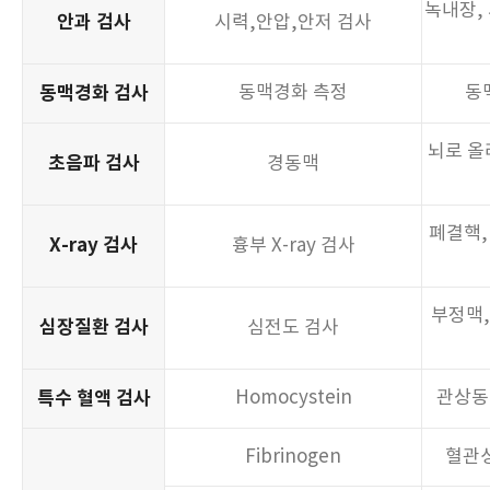
Counts /Platelet
성 감염
녹내장,
항상성 집균도말 검사
HAV IgG, HAV Ab total
각종 빈
A
안과 검사
시력,안압,안저 검사
요화학 검사 10종, 요침사 현미경
신장질환
Routine CBC, WBC & 5
병, 악성
객담 검사
소변 검사
검사
Differential Counts/Platelet
성 감염
호흡기 세포 병리검사
간염 검사
HBs Ag, HBs Ab
B형
Glucose, Hb A1C
동맥경화 검사
동맥경화 측정
동
혈당 검사
Glucose, HbA1C
종양 혈액 검사
Cyfra 21-1 , TPA
폐 
HCV Ab
C
신부전증
Amylase
뇌로 올
BUN, Creatinine
초음파 검사
경동맥
동맥경화 검사
동맥경화 측정
동
Glucose
HAV IgG, HAV Ab total
A
검진비용
당뇨검사
200,
Pap Smear (액상)
폐결핵,
자궁경부암
X-ray 검사
흉부 X-ray 검사
HbA1c
HBsAg, HBsAb
B형
검진비용
정밀검사
혈액검사
100,
HPV
인유
신부전증
신장 기능 검사
BUN, Creatinine
부정맥,
HCV Ab
C
심장질환 검사
심전도 검사
유방 초음파
유방결절
유방암 검사
Glucose, HbA1c
종, 
통풍 검사
Uric Acid
유방 촬영
특수 혈액 검사
Homocystein
관상동
AFP, CEA, CA19-9
간암, 
심장근육
골밀도 검사
뼈의 밀도
골
심혈관계 검사
LDH, CPK, CRF
Fibrinogen
혈관성
근