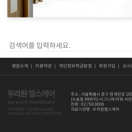
병원소개
이용약관
개인정보취급방침
회원가입
오시
주소 : 서울특별시 중구 청계천로 10
(수표동 99번지) 시그니쳐 타워 서관
전화 : 02.750.0000
의료기관명 : 우리원헬스케어