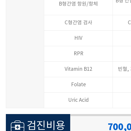
검진비용
400,
B형 
B형간염 항원/항체
신우신염
요화학 검사 10종, 요침사 현미경
소변 검사
병, 간 
검사
장, 
C형간염 검사
HIV
검진비용
200,
RPR
Vitamin B12
빈혈,
Folate
Uric Acid
검진비용
700,