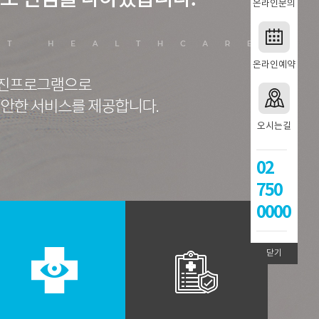
온라인문의
온라인예약
오시는길
02
750
0000
닫기