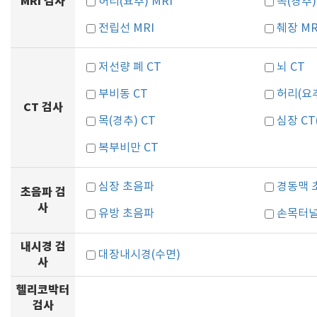
MRI 검사
허리(요추) MRI
목(경추)
전립선 MRI
췌장 MR
저선량 폐 CT
뇌 CT
부비동 CT
허리(요추
CT 검사
목(경추) CT
심장 C
복부비만 CT
심장 초음파
경동맥 
초음파 검
사
유방 초음파
손목터
내시경 검
대장내시경(수면)
사
헬리코박터
검사