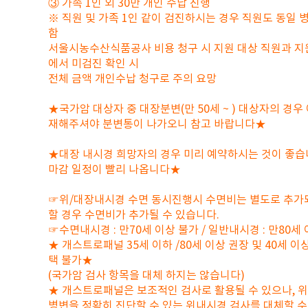
③ 가족 1인 외 30만 개인 수납 진행
※ 직원 및 가족 1인 같이 검진하시는 경우 직원도 동일 
함
서울시농수산식품공사 비용 청구 시 지원 대상 직원과 지
에서 미검진 확인 시
전체 금액 개인수납 청구로 주의 요망
★국가암 대상자 중 대장분변(만 50세 ~ ) 대상자의 경우
재해주셔야 분변통이 나가오니 참고 바랍니다★
★대장 내시경 희망자의 경우 미리 예약하시는 것이 좋습니다
마감 일정이 빨리 나옵니다★
☞위/대장내시경 수면 동시진행시 수면비는 별도로 추가
할 경우 수면비가 추가될 수 있습니다.
☞수면내시경 : 만70세 이상 불가 / 일반내시경 : 만80세
★ 개스트로패널 35세 이하 /80세 이상 권장 및 40세 이
택 불가★
(국가암 검사 항목을 대체 하지는 않습니다)
★ 개스트로패널은 보조적인 검사로 활용될 수 있으나, 
병변을 정확히 진단할 수 있는 위내시경 검사를 대체할 