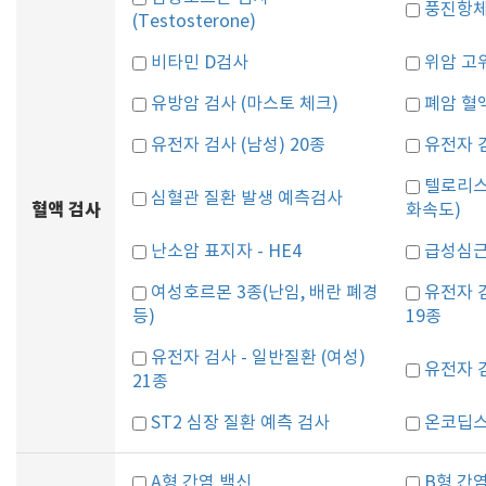
풍진항체 검
(Testosterone)
비타민 D검사
위암 고
유방암 검사 (마스토 체크)
폐암 혈
유전자 검사 (남성) 20종
유전자 검
텔로리스
심혈관 질환 발생 예측검사
혈액 검사
화속도)
난소암 표지자 - HE4
급성심근
여성호르몬 3종(난임, 배란 폐경
유전자 검
등)
19종
유전자 검사 - 일반질환 (여성)
유전자 검
21종
ST2 심장 질환 예측 검사
온코딥스
A형 간염 백신
B형 간