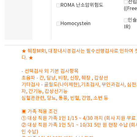
전립
ROMA 난소암위험도
((Fre
인슐
Homocystein
IR)
★ 췌장MRI, 대장내시경검사는 필수선행검사로 인하여 
다. ★
- 선택검사 외 기본 검사항목
초음파 - 간, 담낭, 비장, 신장, 췌장 , 갑상선
기타검사 - 골밀도(나이제한),기초검사, 부인과검사, 심전도
자, 간기능, 갑상선기능
심혈관관련, 당뇨, 통풍, 빈혈, 간염, 소변 등
▣ 가족 적용 조건
① 대상 직원 가족 1인 1/15 ~ 4/30 까지 (회사 지원 무료
② 대상 직원 가족 1인 5/1 ~ 10/31 5만 원 현장 수납 (
인 수납)