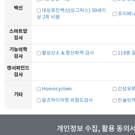
백신
대상포진백신(싱그릭스) 50세이
프리베나
상 2회 비용
스마트암
검사
기능의학
활성산소 & 항산화력 검사
118종
검사
캔서파인드
검사
Homocystein
간섬유
기타
알츠하이머병 위험도검사
인슐린저
개인정보 수집, 활용 동의