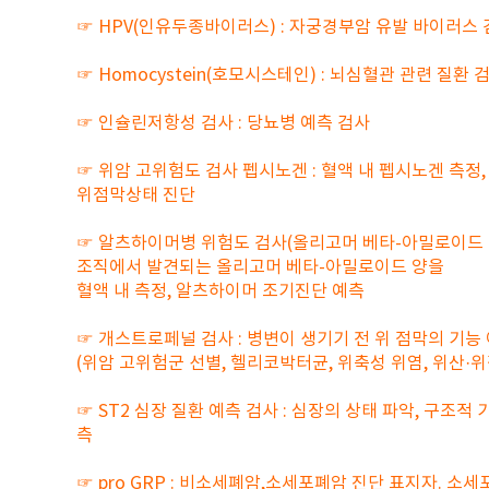
☞ HPV(인유두종바이러스) : 자궁경부암 유발 바이러스
☞ Homocystein(호모시스테인) : 뇌심혈관 관련 질환 
☞ 인슐린저항성 검사 : 당뇨병 예측 검사
☞ 위암 고위험도 검사 펩시노겐 : 혈액 내 펩시노겐 측정,
위점막상태 진단
☞ 알츠하이머병 위험도 검사(올리고머 베타-아밀로이드 검
조직에서 발견되는 올리고머 베타-아밀로이드 양을
혈액 내 측정, 알츠하이머 조기진단 예측
☞ 개스트로페널 검사 : 병변이 생기기 전 위 점막의 기능
(위암 고위험군 선별, 헬리코박터균, 위축성 위염, 위산·위
☞ ST2 심장 질환 예측 검사 : 심장의 상태 파악, 구조적
측
☞ pro GRP : 비소세폐암,소세포폐암 진단 표지자. 소