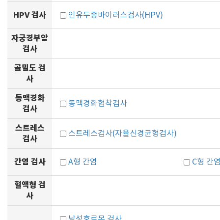
HPV 검사
인유두종바이러스검사(HPV)
자궁경부암
검사
골밀도 검
사
동맥경화
동맥경화협착검사
검사
스트레스
스트레스검사(자율신경균형검사)
검사
간염 검사
A형 간염
C형 간
혈액형 검
사
남성호르몬 검사