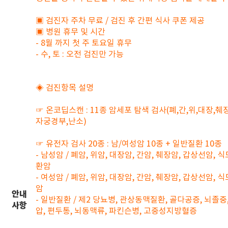
▣ 검진자 주차 무료 / 검진 후 간편 식사 쿠폰 제공
▣ 병원 휴무 및 시간
- 8월 까지 첫 주 토요일 휴무
- 수, 토 : 오전 검진만 가능
◈ 검진항목 설명
☞ 온코딥스캔 : 11종 암세포 탐색 검사(폐,간,위,대장,췌
자궁경부,난소)
☞ 유전자 검사 20종 : 남/여성암 10종 + 일반질환 10종
- 남성암 / 폐암, 위암, 대장암, 간암, 췌장암, 갑상선암, 
환암
- 여성암 / 폐암, 위암, 대장암, 간암, 췌장암, 갑상선암, 
암
안내
- 일반질환 / 제2 당뇨병, 관상동맥질환, 골다공증, 뇌졸중
사항
압, 편두통, 뇌동맥류, 파킨슨병, 고중성지방혈증