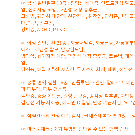
☞ 남성 일반질환 19종 : 전립선 비대증, 안드로겐성 탈모,
암, 십이지장 궤양, 과민성 대장 증후군,
크론병, 궤양성 대장염, 신장결석, 췌장염, 담석증, 비알
매, 폐렴, 신부전,
강박증, ADHD, PTSD
☞ 여성 일반질환 21종 : 자궁내막암, 자궁근종, 자궁경부
에스트로겐성 탈모, 담낭담도암,
방광암, 십이지장 궤양, 과민성 대장 증후군, 크론병, 궤양
염,
담석증, 비알코올성 지방간, 루이소체 치매, 폐렴, 신부전, 강
☞ 공통 면역 질환 16종 : 인플루엔자 감염, 알레르기 비염
피 피부염, 피부 건선증,
백반증, 중증 여드름, 원형 탈모증, 강직성 척추염, 다발성 
갑상선 기능 저하증, 비타민 D 결핍, 만성 기관지염, 요로
☞ 심혈관질환 발생 예측 검사 : 콜레스테롤과 연관있는 
☞ 마스토체크 : 조기 유방암 진단할 수 있는 혈액 검사