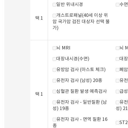
일반 위내시경
수면
개스트로패널(40세 이상 위
택 1
암 국가암 검진 대상자 선택 불
가)
뇌 MRI
뇌 
대장내시경(수면)
대장
유방암 검사 (마스토 체크)
폐암
유전자 검사 (남성) 20종
유전
심혈관 질환 발생 예측검사
급성
택 1
유전자 검사 - 일반질환 (남
유전
성) 19종
성) 2
유전자 검사 - 면역 질환 16
ST
종