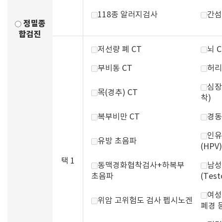
118종 알러지검사
간섬
정밀종
합검진
저선량 폐 CT
뇌 C
부비동 CT
허리
심장
목(경추) CT
착)
복부비만 CT
경동
인유
유방 초음파
(HPV)
택 1
동맥경화협착검사+하복부
남성
초음파
(Test
여성
위암 고위험도 검사 펩시노겐
폐경 