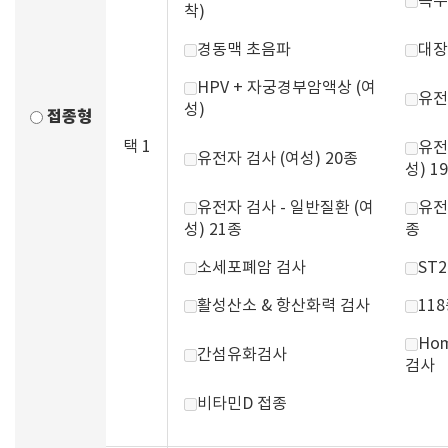
복부
착)
경동맥 초음파
대장
HPV + 자궁경부암액상 (여
유전
성)
접종형
택 1
유전
유전자 검사 (여성) 20종
성) 1
유전자 검사 - 일반질환 (여
유전
성) 21종
종
소세포폐암 검사
ST
활성산소 & 항산화력 검사
11
Hom
간섬유화검사
검사
비타민D 접종