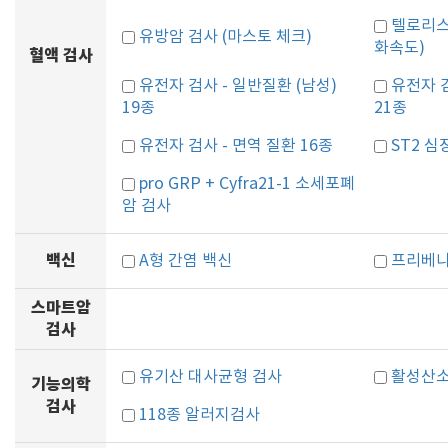
텔로리스
유방암 검사 (마스토 체크)
화속도)
혈액 검사
유전자 검사 - 일반질환 (남성)
유전자 검
19종
21종
유전자 검사 - 면역 질환 16종
ST2 심
pro GRP + Cyfra21-1 소세포폐
암 검사
백신
A형 간염 백신
프리베나
스마트암
검사
유기산 대사균형 검사
활성산소
기능의학
검사
118종 알러지검사