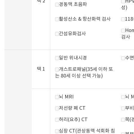
택 2
HP
경동맥 초음파
성)
활성산소 & 항산화력 검사
11
Hom
간섬유화검사
검사
일반 위내시경
수면
택 1
개스트로패널(35세 이하 또
는 80세 이상 선택 가능)
뇌 MRI
뇌 
저선량 폐 CT
부비
허리(요추) CT
목(
심장 CT(관상동맥 석회화 침