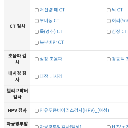
저선량 폐 CT
뇌 CT
부비동 CT
허리(요추
CT 검사
목(경추) CT
심장 C
복부비만 CT
초음파 검
심장 초음파
경동맥 
사
내시경 검
대장 내시경
사
헬리코박터
검사
HPV 검사
인유두종바이러스검사(HPV)_(여성)
자궁경부암
자궁경부암검사(액상)
HPV 