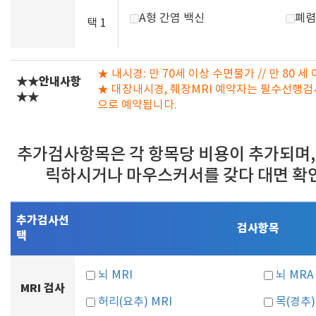
A형 간염 백신
폐렴
택 1
★ 내시경: 만 70세 이상 수면불가 // 만 80 
★★안내사항
★ 대장내시경, 췌장MRI 예약자는 필수선행검
★★
으로 예약됩니다.
추가검사항목은 각 항목당 비용이 추가되며,
릭하시거나 마우스커서를 갖다 대면 확
추가검사선
검사항목
택
뇌 MRI
뇌 MRA
MRI 검사
허리(요추) MRI
목(경추)