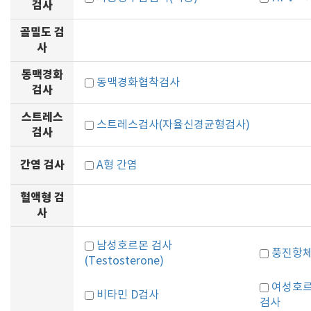
검사
골밀도 검
사
동맥경화
동맥경화협착검사
검사
스트레스
스트레스검사(자율신경균형검사)
검사
간염 검사
A형 간염
혈액형 검
사
남성호르몬 검사
풍진항체 검
(Testosterone)
여성호르몬(
비타민 D검사
검사