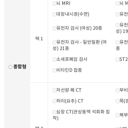
뇌 MRI
뇌 
대장내시경(수면)
유전
유전
유전자 검사 (여성) 20종
성) 1
택 1
유전자 검사 - 일반질환 (여
유전
성) 21종
종
소세포폐암 검사
ST
종합형
비타민D 접종
저선량 폐 CT
부비
허리(요추) CT
목(
심장 CT(관상동맥 석회화 침
복부
착)