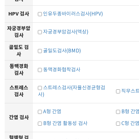
HPV 검사
인유두종바이러스검사(HPV)
자궁경부암
자궁경부암검사(액상)
검사
골밀도 검
골밀도검사(BMD)
사
동맥경화
동맥경화협착검사
검사
스트레스
스트레스검사(자율신경균형검
직무스트
검사
사)
A형 간염
B형 간염
간염 검사
B형 간염 활동성 검사
C형 간
혈액형 검