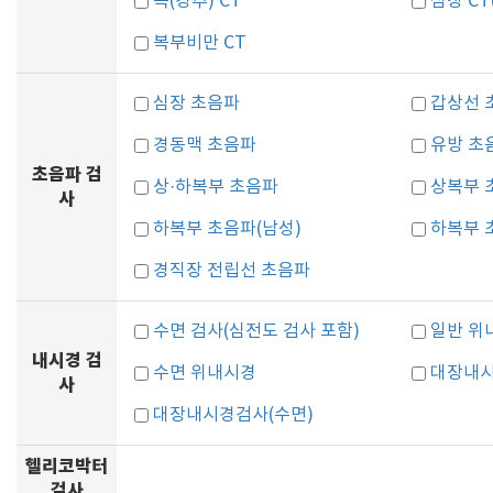
목(경추) CT
심장 C
복부비만 CT
심장 초음파
갑상선 
경동맥 초음파
유방 초
초음파 검
상·하복부 초음파
상복부 
사
하복부 초음파(남성)
하복부 
경직장 전립선 초음파
수면 검사(심전도 검사 포함)
일반 위
내시경 검
수면 위내시경
대장내
사
대장내시경검사(수면)
헬리코박터
검사