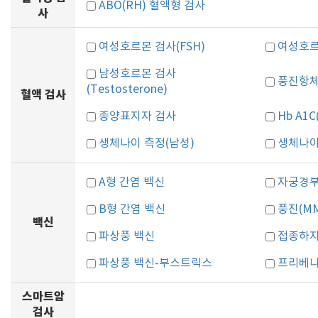
ABO(RH) 혈액형 검사
사
여성호르몬 검사(FSH)
여성호르몬
남성호르몬 검사
풍진항체 검
(Testosterone)
혈액 검사
종양표지자 검사
Hb A1
생체나이 측정(남성)
생체나이
A형 간염 백신
자궁경부
B형 간염 백신
풍진(MM
백신
파상풍 백신
접종하지
파상풍 백신-부스트릭스
프리베나
스마트암
검사