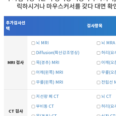
릭하시거나 마우스커서를 갖다 대면 확
추가검사선
검사항목
택
뇌 MRI
뇌 MRA
Diffusion(확산강조영상)
허리(요추
MRI 검사
목(경추) MRI
어깨(오른
어깨(왼쪽) MRI
무릎(오른
무릎(왼쪽) MRI
전립선 M
저선량 폐 CT
뇌 CT
부비동 CT
허리(요추
CT 검사