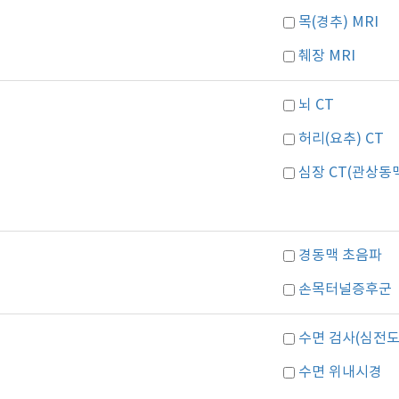
목(경추) MRI
췌장 MRI
뇌 CT
허리(요추) CT
심장 CT(관상동
경동맥 초음파
손목터널증후군
수면 검사(심전도
수면 위내시경