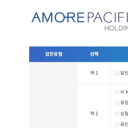
검진유형
선택
택 1
일반
뇌 
유방
택 1
심혈
유전