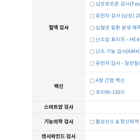
남성호르몬 검사(Testo
유전자 검사 (남성) 2
혈액 검사
심혈관 질환 발생 예
난소암 표지자 - HE4
난소 기능 검사(AMH
유전자 검사 - 일반질환
A형 간염 백신
백신
프리베나20가
스마트암 검사
기능의학 검사
활성산소 & 항산화력
캔서파인드 검사