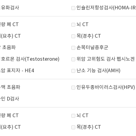
섬유화검사
인슐린저항성검사(HOMA-IR
량 폐 CT
뇌 CT
(요추) CT
목(경추) CT
 초음파
손목터널증후군
호르몬 검사(Testosterone)
위암 고위험도 검사 펩시노겐
암 표지자 - HE4
난소 기능 검사(AMH)
맥 초음파
인유두종바이러스검사(HPV)
민 D검사
량 폐 CT
뇌 CT
(요추) CT
목(경추) CT