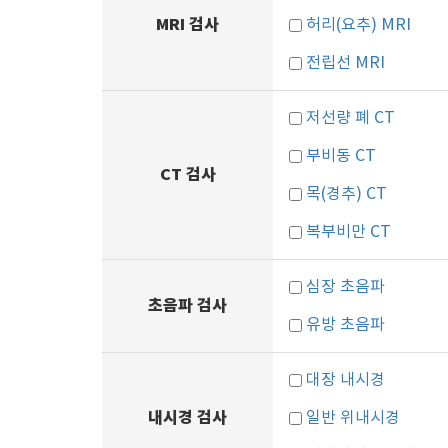
MRI 검사
허리(요추) MRI
전립선 MRI
저선량 폐 CT
부비동 CT
CT 검사
목(경추) CT
복부비만 CT
심장 초음파
초음파 검사
유방 초음파
대장 내시경
내시경 검사
일반 위내시경