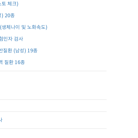
스토 체크)
) 20종
(생체나이 및 노화속도)
험인자 검사
반질환 (남성) 19종
역 질환 16종
사