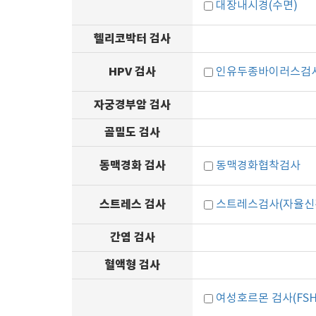
대장내시경(수면)
헬리코박터 검사
HPV 검사
인유두종바이러스검사(
자궁경부암 검사
골밀도 검사
동맥경화 검사
동맥경화협착검사
스트레스 검사
스트레스검사(자율신
간염 검사
혈액형 검사
여성호르몬 검사(FSH