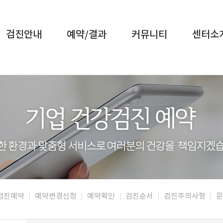
검진안내
예약/결과
커뮤니티
센터소
강검진예약
예약변경신청
예약확인
검진순서
검진주의사항
문