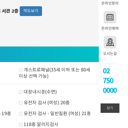
온라인문의
워 서관 2층
약도보기
온라인예약
오시는길
02
개스트로패널(35세 이하 또는 80세
이상 선택 가능)
750
0000
대장내시경(수면)
유전자 검사 (여성) 20종
닫기
 19종
유전자 검사 - 일반질환 (여성) 21종
118종 알러지검사