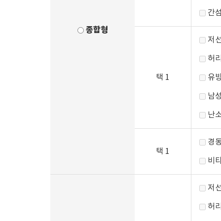
간
종합형
저선
허리
택 1
유방
남성
난소
경동
택 1
비타
저선
허리