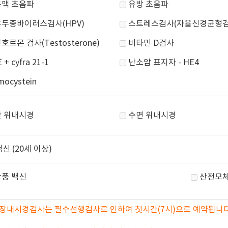
맥 초음파
유방 초음파
두종바이러스검사(HPV)
스트레스검사(자율신경균형검
호르몬 검사(Testosterone)
비타민 D검사
 + cyfra 21-1
난소암 표지자 - HE4
ocystein
 위내시경
수면 위내시경
신 (20세 이상)
풍 백신
산전모체
 대장내시경검사는 필수선행검사로 인하여 첫시간(7시)으로 예약됩니다