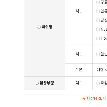
경동
택 1
인유
남성
백신형
NSE
Hom
택 1
일반
기본
폐렴 백
임산부형
택 1
파상
★ 췌장MRI,