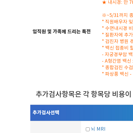
★ 내시경: 만 
※~5/31까지 
* 직원배우자 및
* 수면내시경 비
임직원 및 가족께 드리는 특전
* 질환자에 추
* 검진자 병원
* 백신 접종비 
- 자궁경부암 백신
- A형간염 백신 
* 종합검진 수검
* 파상풍 백신 
추가검사항목은 각 항목당 비용이
추가검사선택
뇌 MRI