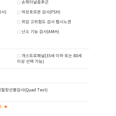
손목터널증후군
사)
여성호르몬 검사(FSH)
위암 고위험도 검사 펩시노겐
난소 기능 검사(AMH)
개스트로패널(35세 이하 또는 80세
이상 선택 가능)
혈청선별검사(Quad Test)
. ★