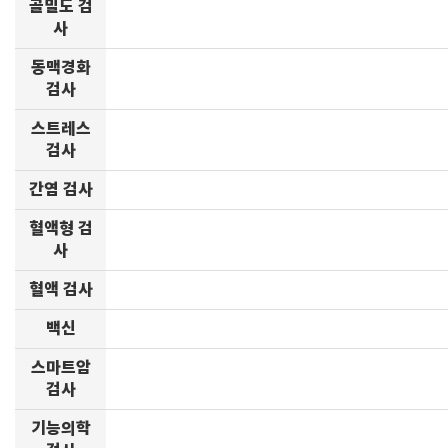
골밀도 검
사
동맥경화
검사
스트레스
검사
간염 검사
혈액형 검
사
혈액 검사
백신
스마트암
검사
기능의학