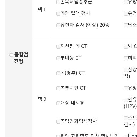
손목터널증후군
유방
택 1
폐암 혈액 검사
유전
유전자 검사 (여성) 20종
난소
저선량 폐 CT
뇌 C
종합검
부비동 CT
허리
진형
심장
목(경추) CT
착)
복부비만 CT
유방
택 2
인유
대장 내시경
(HPV)
스트
동맥경화협착검사
검사)
위암 고위험도 검사 펩시노겐
Hom