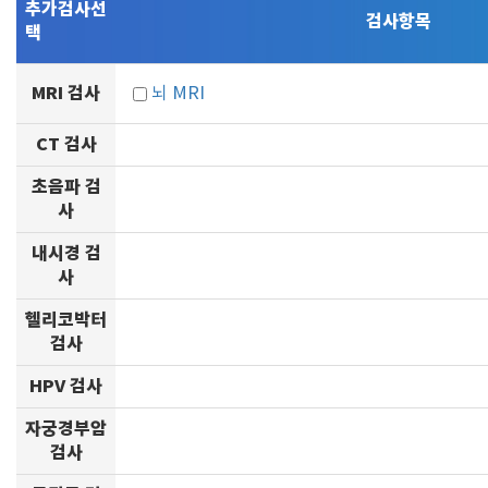
추가검사선
검사항목
택
MRI 검사
뇌 MRI
CT 검사
초음파 검
사
내시경 검
사
헬리코박터
검사
HPV 검사
자궁경부암
검사