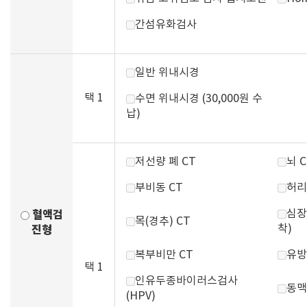
간섬유화검사
일반 위내시경
택 1
수면 위내시경 (30,000원 수
납)
저선량 폐 CT
뇌 C
부비동 CT
허리
심장
혈액검
목(경추) CT
착)
진형
복부비만 CT
유방
택 1
인유두종바이러스검사
동맥
(HPV)