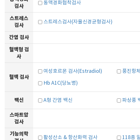
동맥경화협착검사
검사
스트레스
스트레스검사(자율신경균형검사)
검사
간염 검사
혈액형 검
사
여성호르몬 검사(Estradiol)
풍진항체 검
혈액 검사
Hb A1C(당뇨병)
백신
A형 간염 백신
파상풍 
스마트암
검사
기능의학
활성산소 & 항산화력 검사
118종