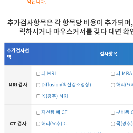
약됩니다.
추가검사항목은 각 항목당 비용이 추가되며,
릭하시거나 마우스커서를 갖다 대면 확
추가검사선
검사항목
택
뇌 MRI
뇌 MRA
MRI 검사
Diffusion(확산강조영상)
허리(요추
목(경추) MRI
저선량 폐 CT
부비동 
CT 검사
허리(요추) CT
목(경추)