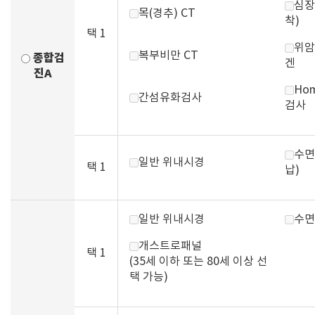
심장
목(경추) CT
착)
택 1
위암
복부비만 CT
종합검
겐
진A
Hom
간섬유화검사
검사
수면
일반 위내시경
택 1
납)
일반 위내시경
수면
개스트로패널
택 1
(35세 이하 또는 80세 이상 선
택 가능)