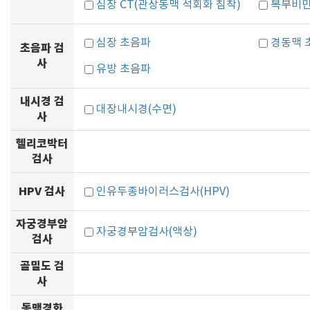
심장 CT(관상동맥 석회화 침착)
복부비만
심장 초음파
경동맥 
초음파 검
사
유방 초음파
내시경 검
대장내시경(수면)
사
헬리코박터
검사
HPV 검사
인유두종바이러스검사(HPV)
자궁경부암
자궁경부암검사(액상)
검사
골밀도 검
사
동맥경화