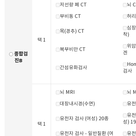
저선량 폐 CT
뇌 C
부비동 CT
허리
심장
목(경추) CT
착)
택 1
위암
복부비만 CT
겐
종합검
진B
Hom
간섬유화검사
검사
뇌 MRI
뇌 
대장내시경(수면)
유전
유전
유전자 검사 (여성) 20종
성) 1
택 1
유전자 검사 - 일반질환 (여
유전