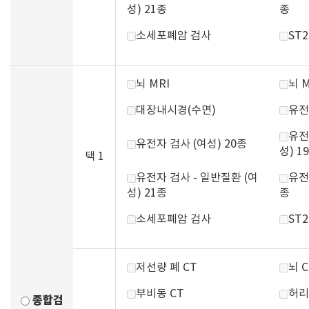
성) 21종
종
소세포폐암 검사
ST
뇌 MRI
뇌 
대장내시경(수면)
유전
유전
유전자 검사 (여성) 20종
성) 1
택 1
유전자 검사 - 일반질환 (여
유전
성) 21종
종
소세포폐암 검사
ST
저선량 폐 CT
뇌 C
부비동 CT
허리
종합검