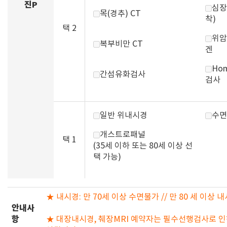
진P
심장
목(경추) CT
착)
택 2
위암
복부비만 CT
겐
Hom
간섬유화검사
검사
일반 위내시경
수면
개스트로패널
택 1
(35세 이하 또는 80세 이상 선
택 가능)
★ 내시경: 만 70세 이상 수면불가 // 만 80 세 이상 
안내사
항
★ 대장내시경, 췌장MRI 예약자는 필수선행검사로 인