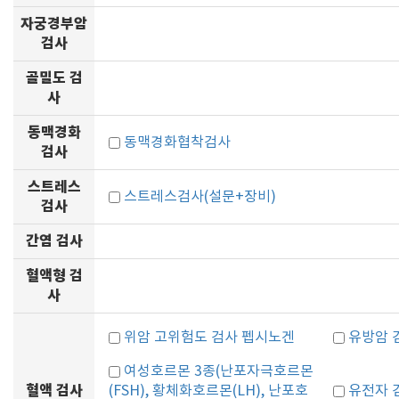
자궁경부암
검사
골밀도 검
사
동맥경화
동맥경화협착검사
검사
스트레스
스트레스검사(설문+장비)
검사
간염 검사
혈액형 검
사
위암 고위험도 검사 펩시노겐
유방암 
여성호르몬 3종(난포자극호르몬
혈액 검사
(FSH), 황체화호르몬(LH), 난포호
유전자 검