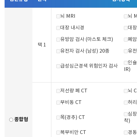
뇌 MRI
뇌 
대장 내시경
대장
유방암 검사 (마스토 체크)
폐암
택 1
유전자 검사 (남성) 20종
유전
인슐
급성심근경색 위험인자 검사
IR)
저선량 폐 CT
뇌 C
부비동 CT
허리
심장
목(경추) CT
종합형
착)
복부비만 CT
경동