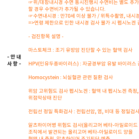
☞위/대장내시경 수면 동시진행시 수면비는 별도 추가
할 경우 수면비가 추가될 수 있습니다.
☞수면내시경 : 만70세 이상 불가 / 위특수촬영, 내시경
=>연령 제한으로 인한 내시경 검사 불가 시 펩시노겐
- 검진항목 설명 -
마스토체크 : 조기 유방암 진단할 수 있는 혈액 검사
- 안 내
사 항 -
HPV(인유두종바이러스) : 자궁경부암 유발 바이러스
Homocystein : 뇌실혈관 관련 질환 검사
위암 고위험도 검사 펩시노겐 : 혈액 내 펩시노겐 측정,
위점막상태 진단
전립선 정밀 특화검사 : 전립선암, 염, 비대 등 정밀검
알츠하이머병 위험도 검사(올리고머 베타-아밀로이드 검
조직에서 발견되는 올리고머 베타-아밀로이드 양을