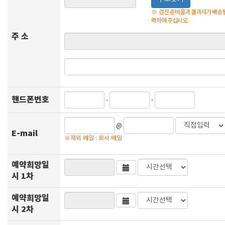
※
검진 준비물과 결과지가 배송될
력하여 주십시오.
주 소
핸드폰번호
-
-
@
E-mail
※제외 메일 : 회사 메일
예약희망일
시 1차
예약희망일
시 2차