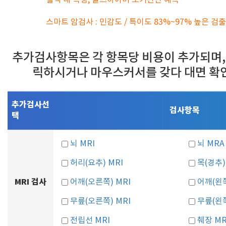
혈액 내 측정, 알츠하이머 조기진단 예측
스마트 암검사 : 민감도 / 특이도 83%~97% 높은 검
추가검사항목은 각 항목당 비용이 추가되며,
릭하시거나 마우스커서를 갖다 대면 확
추가검사선
검사항목
택
뇌 MRI
뇌 MRA
허리(요추) MRI
목(경추)
MRI 검사
어깨(오른쪽) MRI
어깨(왼쪽
무릎(오른쪽) MRI
무릎(왼쪽
전립선 MRI
췌장 MR