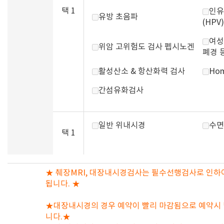
택 1
인유
유방 초음파
(HPV)
여성
위암 고위험도 검사 펩시노겐
폐경 
활성산소 & 항산화력 검사
Hom
간섬유화검사
일반 위내시경
수면
택 1
★ 췌장MRI, 대장내시경검사는 필수선행검사로 인하여
됩니다. ★
★대장내시경의 경우 예약이 빨리 마감됨으로 예약시
니다.★