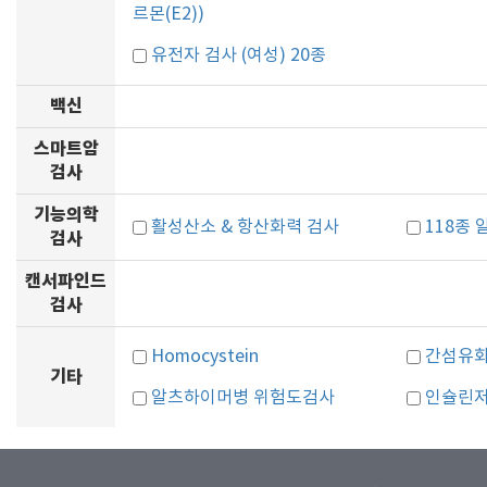
르몬(E2))
유전자 검사 (여성) 20종
백신
스마트암
검사
기능의학
활성산소 & 항산화력 검사
118종
검사
캔서파인드
검사
Homocystein
간섬유
기타
알츠하이머병 위험도검사
인슐린저