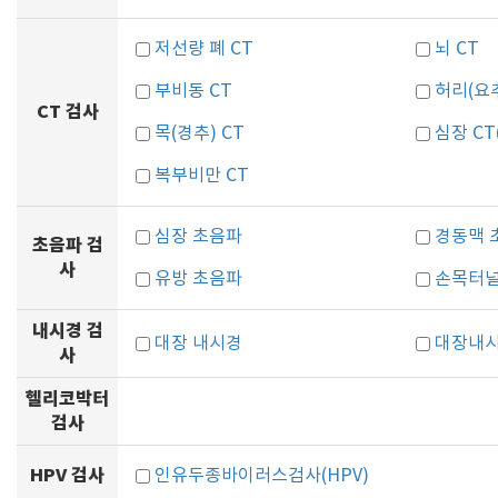
저선량 폐 CT
뇌 CT
부비동 CT
허리(요추
CT 검사
목(경추) CT
심장 C
복부비만 CT
심장 초음파
경동맥 
초음파 검
사
유방 초음파
손목터
내시경 검
대장 내시경
대장내시
사
헬리코박터
검사
HPV 검사
인유두종바이러스검사(HPV)