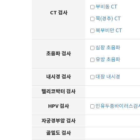
부비동 CT
CT 검사
목(경추) CT
복부비만 CT
심장 초음파
초음파 검사
유방 초음파
내시경 검사
대장 내시경
헬리코박터 검사
HPV 검사
인유두종바이러스검사(
자궁경부암 검사
골밀도 검사