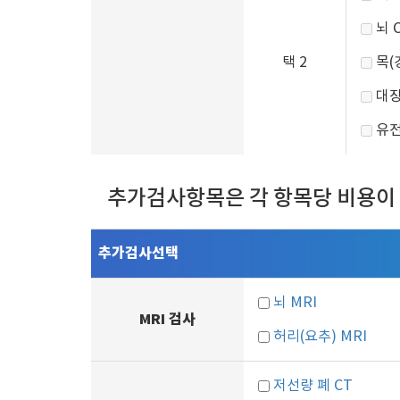
뇌 
택 2
목(
대장
유전
추가검사항목은 각 항목당 비용이
추가검사선택
뇌 MRI
MRI 검사
허리(요추) MRI
저선량 폐 CT