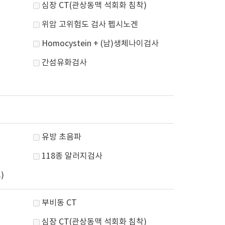
심장 CT(관상동맥 석회화 침착)
위암 고위험도 검사 펩시노겐
Homocystein + (남)생체나이검사
간섬유화검사
유방 초음파
118종 알러지검사
)
부비동 CT
심장 CT(관상동맥 석회화 침착)