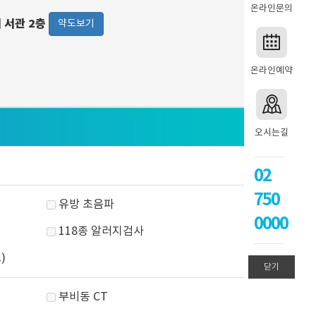
온라인문의
워 서관 2층
약도보기
온라인예약
오시는길
02
750
유방 초음파
0000
118종 알러지검사
)
닫기
부비동 CT