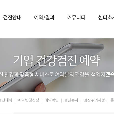
검진안내
예약/결과
커뮤니티
센터소
강검진예약
예약변경신청
예약확인
검진순서
검진주의사항
문