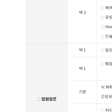
복부
택 2
유방
Ho
인슐
택 1
일반
췌장
택 1
뇌 MR
기본
간섬
임원검진
허리