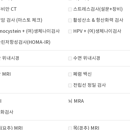
비만 CT
스트레스검사(설문+장비)
암 검사 (마스토 체크)
활성산소 & 항산화력 검사
mocystein + (여)생체나이검사
HPV + (여)생체나이검사
린저항성검사(HOMA-IR)
 위내시경
수면 위내시경
 MRI
폐렴 백신
전립선 정밀 검사
I
뇌 MRA
유화검사
(요추) MRI
목(경추) MRI