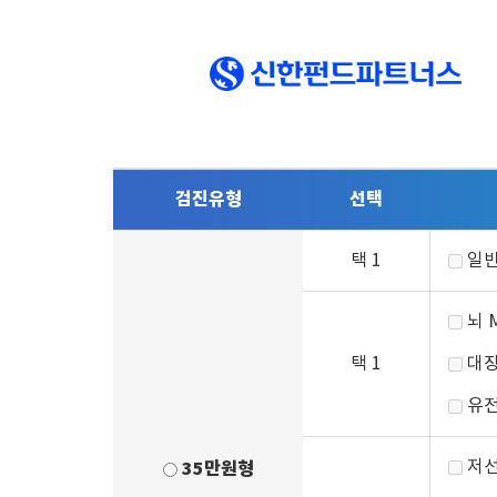
검진유형
선택
택 1
일반
뇌 
택 1
대장
유전
저선
35만원형