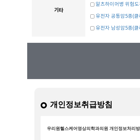
알츠하이머병 위험도
기타
유전자 공통암5종(클
유전자 남성암5종(클