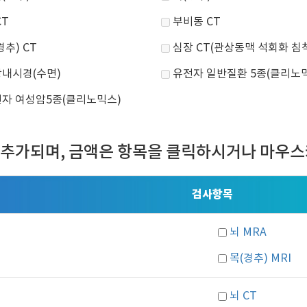
CT
부비동 CT
경추) CT
심장 CT(관상동맥 석회화 침
내시경(수면)
유전자 일반질환 5종(클리노
자 여성암5종(클리노믹스)
 추가되며, 금액은 항목을 클릭하시거나 마우스
검사항목
뇌 MRA
목(경추) MRI
뇌 CT