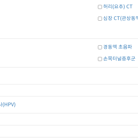
허리(요추) CT
심장 CT(관상동
경동맥 초음파
손목터널증후군
HPV)