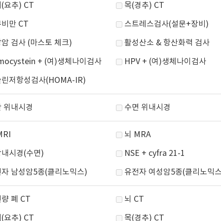
(요추) CT
목(경추) CT
비만 CT
스트레스검사(설문+장비)
암 검사 (마스토 체크)
활성산소 & 항산화력 검사
mocystein + (여)생체나이검사
HPV + (여)생체나이검사
린저항성검사(HOMA-IR)
 위내시경
수면 위내시경
MRI
뇌 MRA
내시경(수면)
NSE + cyfra 21-1
자 남성암5종(클리노믹스)
유전자 여성암5종(클리노믹스
량 폐 CT
뇌 CT
(요추) CT
목(경추) CT