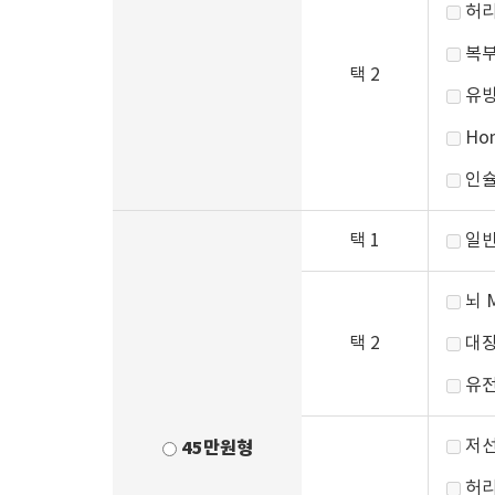
허리
복부
택 2
유방
Ho
인슐
택 1
일반
뇌 
택 2
대장
유전
저선
45만원형
허리