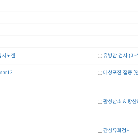
펩시노겐
유방암 검사 (마
nar13
대상포진 접종 (만
활성산소 & 항산
간섬유화검사