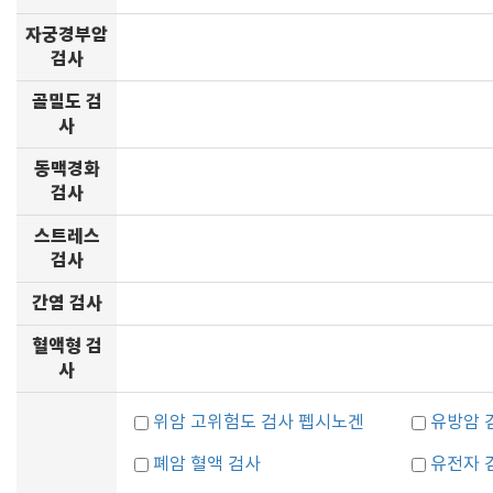
자궁경부암
검사
골밀도 검
사
동맥경화
검사
스트레스
검사
간염 검사
혈액형 검
사
위암 고위험도 검사 펩시노겐
유방암 
폐암 혈액 검사
유전자 검