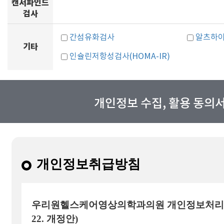
캔서파인드
검사
간섬유화검사
알츠하이
기타
인슐린저항성검사(HOMA-IR)
개인정보 수집, 활용 동의