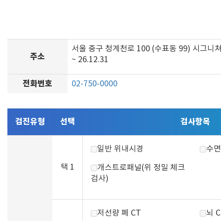
서울 중구 청계천로 100 (수표동 99) 시그니
주소
~ 26.12.31
전화번호
02-750-0000
검진유형
선택
검사항목
일반 위내시경
수면
택 1
개스트로패널(위 정밀 체크
검사)
저선량 폐 CT
뇌 C