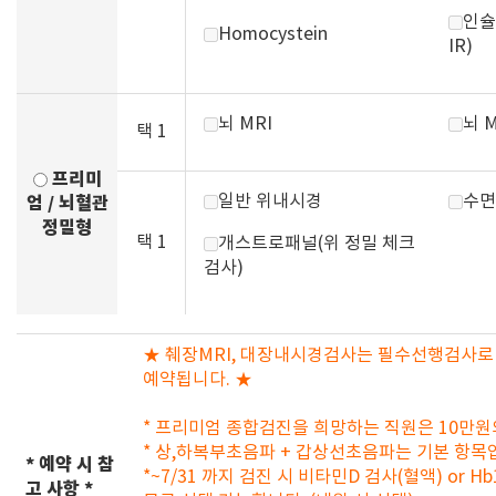
인슐
Homocystein
IR)
뇌 MRI
뇌 
택 1
프리미
일반 위내시경
수면
엄 / 뇌혈관
정밀형
택 1
개스트로패널(위 정밀 체크
검사)
★ 췌장MRI, 대장내시경검사는 필수선행검사로
예약됩니다. ★
* 프리미엄 종합검진을 희망하는 직원은 10만원
* 상,하복부초음파 + 갑상선초음파는 기본 항목입
* 예약 시 참
*~7/31 까지 검진 시 비타민D 검사(혈액) or H
고 사항 *