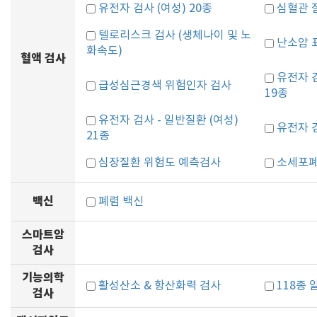
유전자 검사 (여성) 20종
심혈관 
텔로리스크 검사 (생체나이 및 노
난소암 표
화속도)
혈액 검사
유전자 검
급성심근경색 위험인자 검사
19종
유전자 검사 - 일반질환 (여성)
유전자 검
21종
심장질환 위험도 예측검사
소세포폐
백신
폐렴 백신
스마트암
검사
기능의학
활성산소 & 항산화력 검사
118종
검사