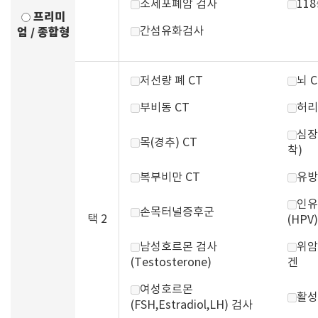
소세포폐암 검사
11
프리미
간섬유화검사
엄 / 종합형
저선량 폐 CT
뇌 C
부비동 CT
허리
심장
목(경추) CT
착)
복부비만 CT
유방
인유
손목터널증후군
택 2
(HPV)
남성호르몬 검사
위암
(Testosterone)
겐
여성호르몬
활성
(FSH,Estradiol,LH) 검사