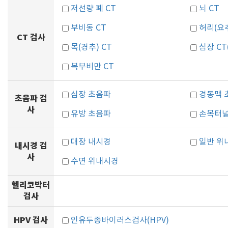
저선량 폐 CT
뇌 CT
부비동 CT
허리(요추
CT 검사
목(경추) CT
심장 C
복부비만 CT
심장 초음파
경동맥 
초음파 검
사
유방 초음파
손목터
대장 내시경
일반 위
내시경 검
사
수면 위내시경
헬리코박터
검사
HPV 검사
인유두종바이러스검사(HPV)