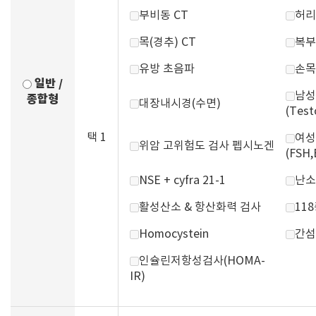
부비동 CT
허리
목(경추) CT
복부
유방 초음파
손목
일반 /
남성
종합형
대장내시경(수면)
(Test
택 1
여성
위암 고위험도 검사 펩시노겐
(FSH,
NSE + cyfra 21-1
난소
활성산소 & 항산화력 검사
11
Homocystein
간섬
인슐린저항성검사(HOMA-
IR)