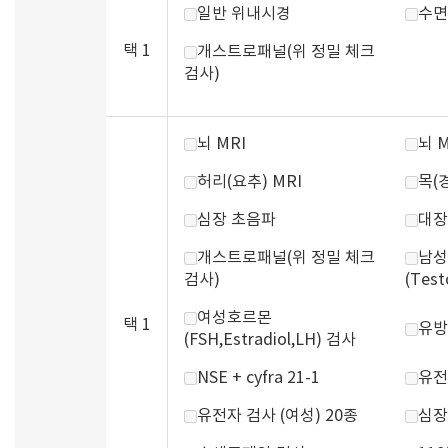
일반 위내시경
수면
택 1
개스트로패널(위 정밀 체크
검사)
뇌 MRI
뇌 
허리(요추) MRI
목(경
심장 초음파
대장
개스트로패널(위 정밀 체크
남성
검사)
(Test
여성호르몬
택 1
유방
(FSH,Estradiol,LH) 검사
NSE + cyfra 21-1
유전
유전자 검사 (여성) 20종
심장