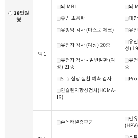
뇌 MRI
뇌 
28만원
유방 초음파
대장
형
유방암 검사 (마스토 체크)
유전
유전
유전자 검사 (여성) 20종
성) 1
택 1
유전자 검사 - 일반질환 (여
유전
성) 21종
종
ST2 심장 질환 예측 검사
Pr
인슐린저항성검사(HOMA-
IR)
인유
손목터널증후군
(HPV)
스트