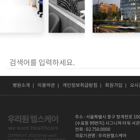
병원소개
이용약관
개인정보취급방침
회원가입
오시
주소 : 서울특별시 중구 청계천로 10
(수표동 99번지) 시그니쳐 타워 서관
전화 : 02.750.0000
의료기관명 : 우리원헬스케어