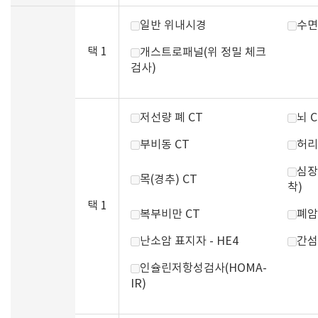
일반 위내시경
수면
택 1
개스트로패널(위 정밀 체크
검사)
저선량 폐 CT
뇌 C
부비동 CT
허리
심장
목(경추) CT
착)
택 1
복부비만 CT
폐암
난소암 표지자 - HE4
간섬
인슐린저항성검사(HOMA-
IR)