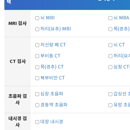
택
뇌 MRI
뇌 MRA
MRI 검사
허리(요추) MRI
목(경추)
저선량 폐 CT
뇌 CT
부비동 CT
허리(요추
CT 검사
목(경추) CT
심장 C
복부비만 CT
심장 초음파
갑상선 
초음파 검
사
경동맥 초음파
유방 초
내시경 검
대장 내시경
사