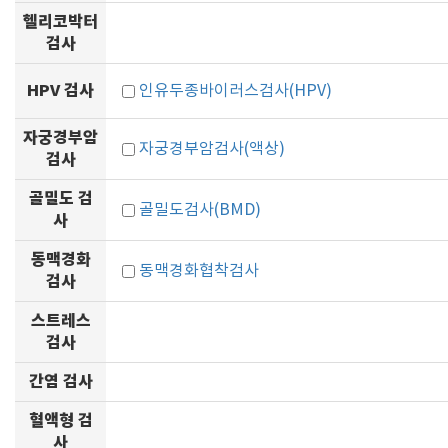
헬리코박터
검사
HPV 검사
인유두종바이러스검사(HPV)
자궁경부암
자궁경부암검사(액상)
검사
골밀도 검
골밀도검사(BMD)
사
동맥경화
동맥경화협착검사
검사
스트레스
검사
간염 검사
혈액형 검
사