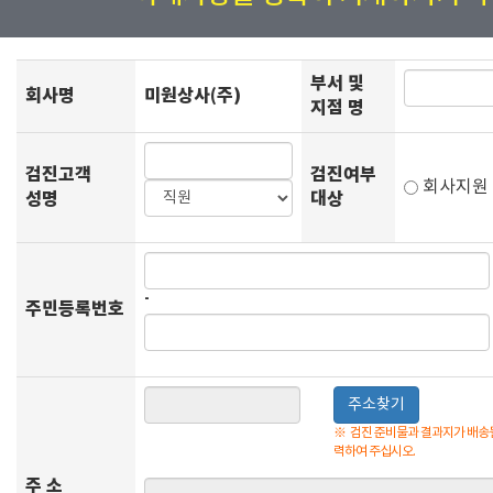
부서 및
회사명
미원상사(주)
지점 명
검진고객
검진여부
회사지
성명
대상
-
주민등록번호
주소찾기
※
검진 준비물과 결과지가 배송될
력하여 주십시오.
주 소