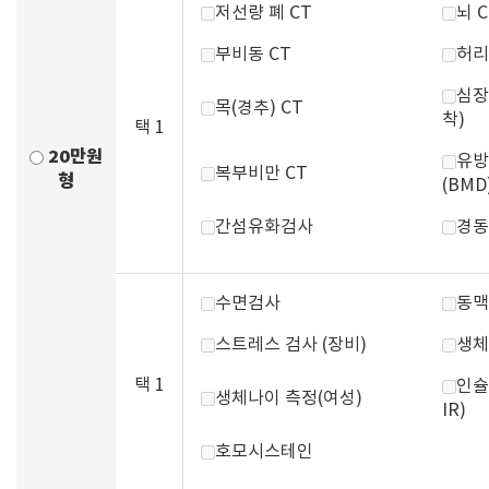
저선량 폐 CT
뇌 C
부비동 CT
허리
심장
목(경추) CT
착)
택 1
20만원
유방
복부비만 CT
형
(BMD
간섬유화검사
경동
수면검사
동맥
스트레스 검사 (장비)
생체
택 1
인슐
생체나이 측정(여성)
IR)
호모시스테인