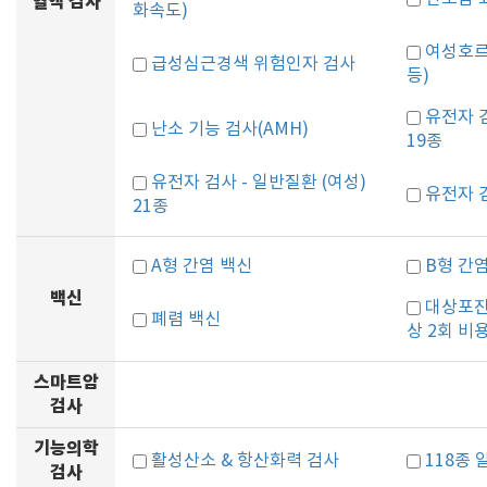
혈액 검사
화속도)
여성호르
급성심근경색 위험인자 검사
등)
유전자 검
난소 기능 검사(AMH)
19종
유전자 검사 - 일반질환 (여성)
유전자 검
21종
A형 간염 백신
B형 간
백신
대상포진
폐렴 백신
상 2회 비
스마트암
검사
기능의학
활성산소 & 항산화력 검사
118종
검사