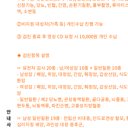
신장기능, 당뇨, 빈혈, 간염, 순환기질환, 흉부촬영, 류마티스
액, 소변등
②비지원 대상자(가족 등) 개인수납 진행 가능
③ 검진 종료 후 영상 CD 요청 시 10,000원 개인 수납
◈ 검진항목 설명
☞ 유전자 검사 20종 : 남/여성암 10종 + 일반질환 10종
- 남성암 / 폐암, 위암, 대장암, 간암, 췌장암, 갑상선암, 식
환암
- 여성암 / 폐암, 위암, 대장암, 간암, 췌장암, 갑상선암, 식
암
- 일반질환 / 제2 당뇨병, 관상동맥질환, 골다공증, 뇌졸중,
편두통, 뇌동맥류, 파킨슨병, 고중성지방혈증
안
내
☞ 남성 일반질환 19종 : 전립선 비대증, 안드로겐성 탈모, 
사
십이지장 궤양, 과민성 대장 증후군,