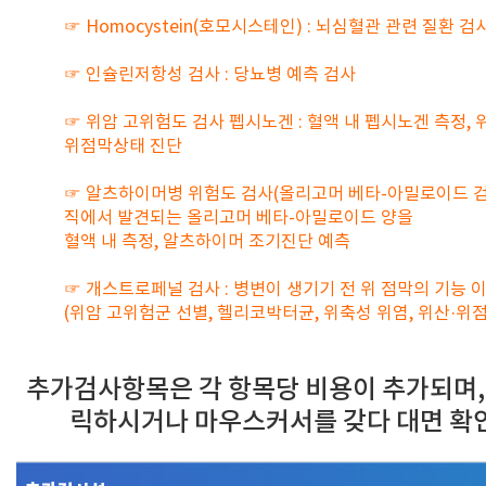
☞ Homocystein(호모시스테인) : 뇌심혈관 관련 질환 검
☞ 인슐린저항성 검사 : 당뇨병 예측 검사
☞ 위암 고위험도 검사 펩시노겐 : 혈액 내 펩시노겐 측정, 
위점막상태 진단
☞ 알츠하이머병 위험도 검사(올리고머 베타-아밀로이드 검사
직에서 발견되는 올리고머 베타-아밀로이드 양을
혈액 내 측정, 알츠하이머 조기진단 예측
☞ 개스트로페널 검사 : 병변이 생기기 전 위 점막의 기능 
(위암 고위험군 선별, 헬리코박터균, 위축성 위염, 위산·위점
추가검사항목은 각 항목당 비용이 추가되며,
릭하시거나 마우스커서를 갖다 대면 확