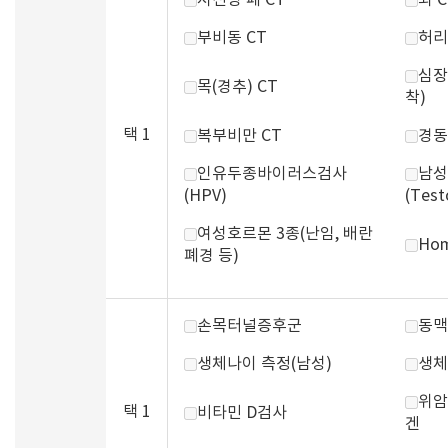
저선량 폐 CT
뇌 C
부비동 CT
허리
심장
목(경추) CT
착)
택 1
복부비만 CT
경동
인유두종바이러스검사
남성
(HPV)
(Test
여성호르몬 3종(난임, 배란
Hom
폐경 등)
손목터널증후군
동맥
생체나이 측정(남성)
생체
위암
택 1
비타민 D검사
겐