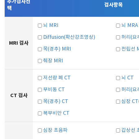
추가검사선
검사항목
택
뇌 MRI
뇌 MRA
Diffusion(확산강조영상)
허리(요추
MRI 검사
목(경추) MRI
전립선 M
췌장 MRI
저선량 폐 CT
뇌 CT
부비동 CT
허리(요추
CT 검사
목(경추) CT
심장 C
복부비만 CT
심장 초음파
갑상선 