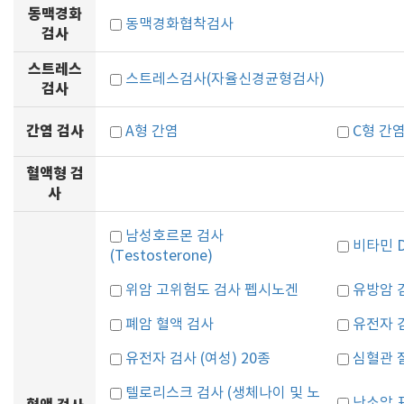
동맥경화
동맥경화협착검사
검사
스트레스
스트레스검사(자율신경균형검사)
검사
간염 검사
A형 간염
C형 간
혈액형 검
사
남성호르몬 검사
비타민 
(Testosterone)
위암 고위험도 검사 펩시노겐
유방암 
폐암 혈액 검사
유전자 검
유전자 검사 (여성) 20종
심혈관 
텔로리스크 검사 (생체나이 및 노
난소암 표