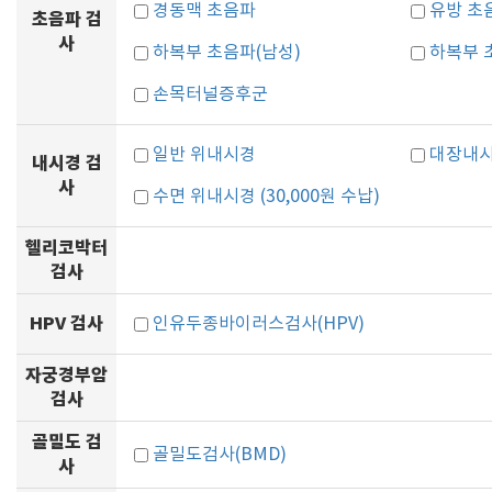
경동맥 초음파
유방 초
초음파 검
사
하복부 초음파(남성)
하복부 
손목터널증후군
일반 위내시경
대장내시
내시경 검
사
수면 위내시경 (30,000원 수납)
헬리코박터
검사
HPV 검사
인유두종바이러스검사(HPV)
자궁경부암
검사
골밀도 검
골밀도검사(BMD)
사