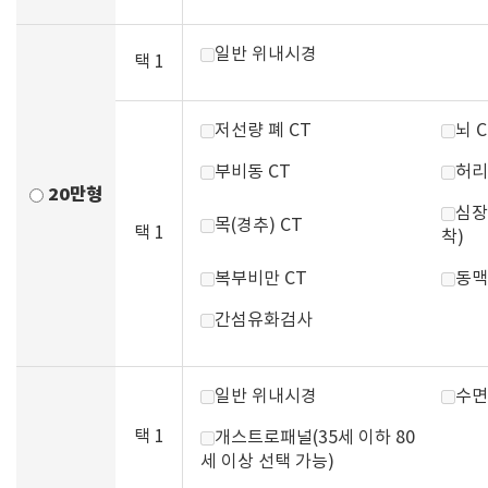
일반 위내시경
택 1
저선량 폐 CT
뇌 C
부비동 CT
허리
20만형
심장
목(경추) CT
택 1
착)
복부비만 CT
동맥
간섬유화검사
일반 위내시경
수면
택 1
개스트로패널(35세 이하 80
세 이상 선택 가능)