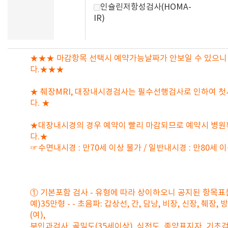
인슐린저항성검사(HOMA-
IR)
★★★ 마감항목 선택시 예약가능날짜가 안보일 수 있으니
다.★★★
★ 췌장MRI, 대장내시경검사는 필수선행검사로 인하여 첫
다. ★
★대장내시경의 경우 예약이 빨리 마감되므로 예약시 병원
다.★
☞수면내시경 : 만70세 이상 불가 / 일반내시경 : 만80세 
① 기본포함 검사 - 유형에 따라 상이하오니 공지된 항목표
예)35만형 - - 초음파: 갑상선, 간, 담낭, 비장, 신장, 췌장,
(여),
부인과검사, 골밀도(35세이상), 심전도, 종양표지자, 기초검