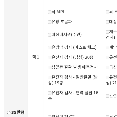
뇌 MRI
뇌 
유방 초음파
대장
개스
대장내시경(수면)
검사)
유방암 검사 (마스토 체크)
폐암
택 1
유전자 검사 (남성) 20종
유전
심혈관 질환 발생 예측검사
급성
유전자 검사 - 일반질환 (남
유전
성) 19종
성) 2
유전자 검사 - 면역 질환 16
간섬
종
35만형