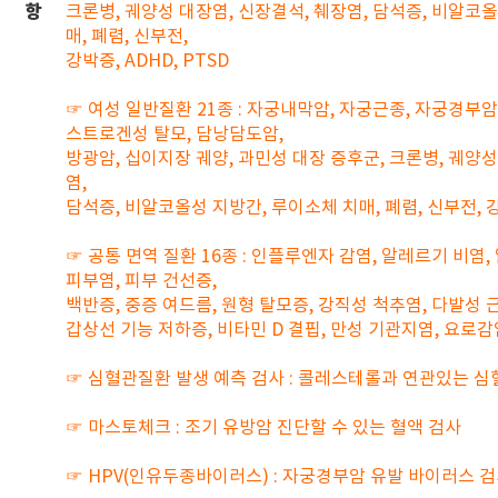
항
크론병, 궤양성 대장염, 신장결석, 췌장염, 담석증, 비알코
매, 폐렴, 신부전,
강박증, ADHD, PTSD
☞ 여성 일반질환 21종 : 자궁내막암, 자궁근종, 자궁경부암
스트로겐성 탈모, 담낭담도암,
방광암, 십이지장 궤양, 과민성 대장 증후군, 크론병, 궤양성
염,
담석증, 비알코올성 지방간, 루이소체 치매, 폐렴, 신부전, 강박
☞ 공통 면역 질환 16종 : 인플루엔자 감염, 알레르기 비염,
피부염, 피부 건선증,
백반증, 중증 여드름, 원형 탈모증, 강직성 척추염, 다발성 근
갑상선 기능 저하증, 비타민 D 결핍, 만성 기관지염, 요로감
☞ 심혈관질환 발생 예측 검사 : 콜레스테롤과 연관있는 심
☞ 마스토체크 : 조기 유방암 진단할 수 있는 혈액 검사
☞ HPV(인유두종바이러스) : 자궁경부암 유발 바이러스 