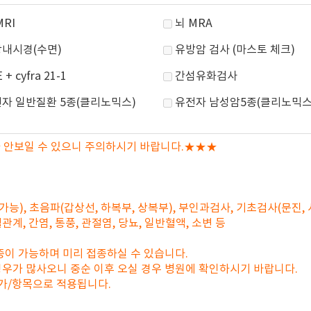
MRI
뇌 MRA
내시경(수면)
유방암 검사 (마스토 체크)
 + cyfra 21-1
간섬유화검사
자 일반질환 5종(클리노믹스)
유전자 남성암5종(클리노믹스
 안보일 수 있으니 주의하시기 바랍니다.★★★
능), 초음파(갑상선, 하복부, 상복부), 부인과검사, 기초검사(문진, 시력
관계, 간염, 통풍, 관절염, 당뇨, 일반혈액, 소변 등
종이 가능하며 미리 접종하실 수 있습니다.
 경우가 많사오니 중순 이후 오실 경우 병원에 확인하시기 바랍니다.
수가/항목으로 적용됩니다.