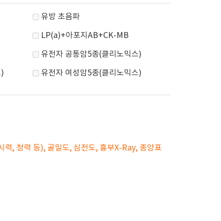
유방 초음파
LP(a)+아포지AB+CK-MB
유전자 공통암5종(클리노믹스)
)
유전자 여성암5종(클리노믹스)
, 청력 등), 골밀도, 심전도, 흉부X-Ray, 종양표