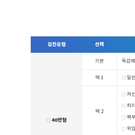
검진유형
선택
기본
독감
택 1
일반
저선
허리
택 2
복부
40만형
위암