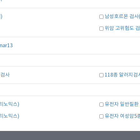
)
남성호르몬 검사(Te
위암 고위험도 
nar13
 검사
118종 알러지검
리노믹스)
유전자 일반질환 
리노믹스)
유전자 여성암5