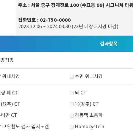
주소
: 서울 중구 청계천로 100 (수표동 99) 시그니쳐 타
전화번호
: 02-750-0000
2023.12.06 ~ 2024.03.30 (23년 대장내시경 마감)
검사항목
예방접종
 위내시경
수면 위내시경
량 폐 CT
뇌 CT
(요추) CT
목(경추) CT
비만 CT
경동맥 초음파
 고위험도 검사 펩시노겐
Homocystein