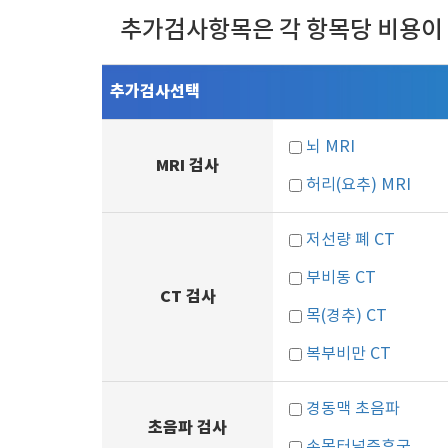
추가검사항목은 각 항목당 비용이
추가검사선택
뇌 MRI
MRI 검사
허리(요추) MRI
저선량 폐 CT
부비동 CT
CT 검사
목(경추) CT
복부비만 CT
경동맥 초음파
초음파 검사
손목터널증후군