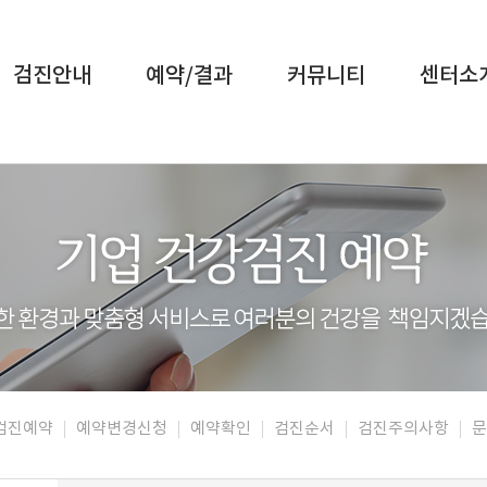
검진안내
예약/결과
커뮤니티
센터소
강검진예약
예약변경신청
예약확인
검진순서
검진주의사항
문