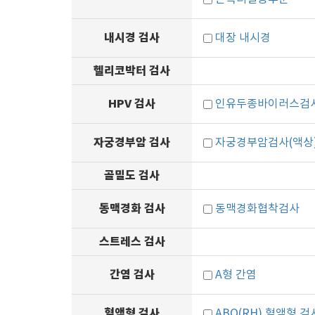
내시경 검사
대장 내시경
헬리코박터 검사
HPV 검사
인유두종바이러스검사(
자궁경부암 검사
자궁경부암검사(액상
골밀도 검사
동맥경화 검사
동맥경화협착검사
스트레스 검사
간염 검사
A형 간염
혈액형 검사
ABO(RH) 혈액형 검