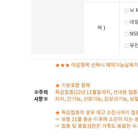
뇌 
대장
택 1
NSE
유전
★★★ 마감항목 선택시 예약가능날짜가
★ 기본포함 항목
※주의
독감접종(22년 11월말까지, 선내원 접종가
사항※
지자, 간기능, 신장기능, 갑상선기능, 심혈
★ 독감접종의 경우 재고 소진시까지 접
☞ 보통 11월 증순 이후에 소진이 되는
☞ 접종 및 종합검진은 가족도 동일한 