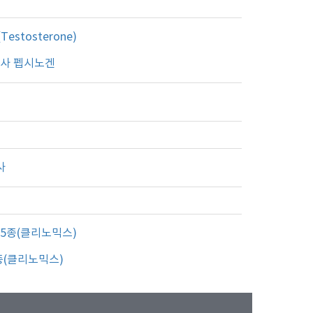
stosterone)
검사 펩시노겐
사
5종(클리노믹스)
종(클리노믹스)