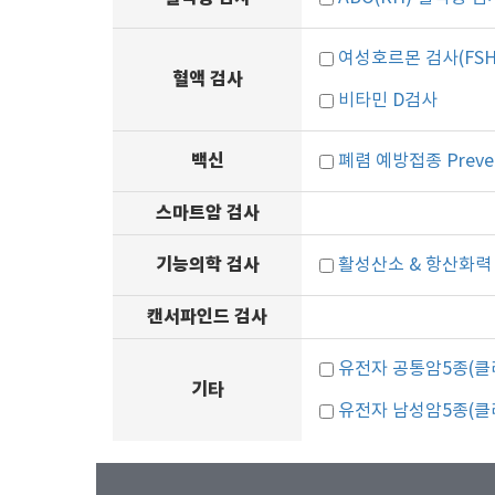
여성호르몬 검사(FSH
혈액 검사
비타민 D검사
백신
폐렴 예방접종 Preve
스마트암 검사
기능의학 검사
활성산소 & 항산화력
캔서파인드 검사
유전자 공통암5종(클
기타
유전자 남성암5종(클