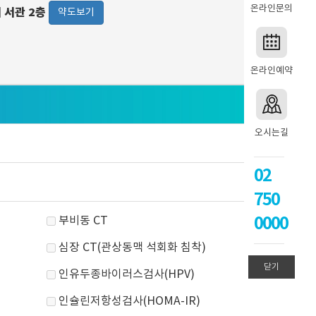
온라인문의
워 서관 2층
약도보기
온라인예약
오시는길
02
750
0000
부비동 CT
심장 CT(관상동맥 석회화 침착)
닫기
인유두종바이러스검사(HPV)
인슐린저항성검사(HOMA-IR)