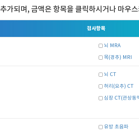
 추가되며, 금액은 항목을 클릭하시거나 마우스
검사항목
뇌 MRA
목(경추) MRI
뇌 CT
허리(요추) CT
심장 CT(관상동
유방 초음파