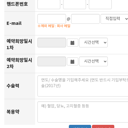
핸드폰번호
-
-
@
E-mail
※제외 메일 : 회사 메일
예약희망일시
1차
예약희망일시
2차
수술력
복용약