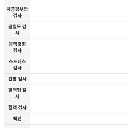
자궁경부암
검사
골밀도 검
사
동맥경화
검사
스트레스
검사
간염 검사
혈액형 검
사
혈액 검사
백신