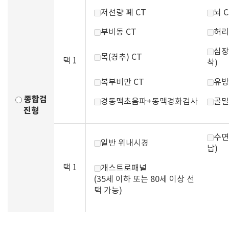
저선량 폐 CT
뇌 C
부비동 CT
허리
심장
목(경추) CT
택 1
착)
복부비만 CT
유방
종합검
경동맥초음파+동맥경화검사
골밀
진형
수면
일반 위내시경
납)
택 1
개스트로패널
(35세 이하 또는 80세 이상 선
택 가능)