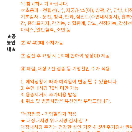
목 참고하시기 바랍니다.
☞초음파 - 전립선(남), 자궁/난소(여), 방광, 간, 담낭, 비
기초검사 - 문진, 청력, 안과, 심전도(수면내시경시), 흉부X-
강, 종양표지자, 간기능, 심혈관계, 당뇨, 신장기능, 갑상선
마티스, 일반혈액, 소변 등
★공
통안
② 약 400대 주차가능
내★
③ 검진 후 요청 시 1회에 한하여 영상CD 제공
④ 폐렴, 대상포진 접종 등 기업할인 수가 적용
1. 예약상황에 따라 예약일이 변동 될 수 있습니다.
2. 수면내시경 70세 미만 가능
3. 용종제거시 추가비용 발생
4. 취소 및 변동사항은 유선연락 부탁드립니다.
*독감접종 - 기업할인가 적용
★ 대장내시경 위내시경 검사 참고
대장내시경 주기는 건강한 성인 기준 4~5년 주기검사 권