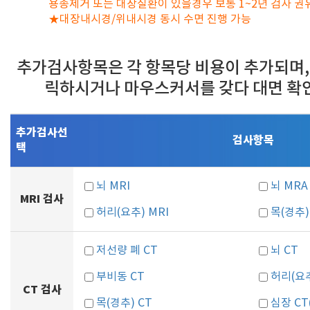
용종제거 또는 대장질환이 있을경우 보통 1~2년 검사 권
★대장내시경/위내시경 동시 수면 진행 가능
추가검사항목은 각 항목당 비용이 추가되며,
릭하시거나 마우스커서를 갖다 대면 확
추가검사선
검사항목
택
뇌 MRI
뇌 MRA
MRI 검사
허리(요추) MRI
목(경추)
저선량 폐 CT
뇌 CT
부비동 CT
허리(요추
CT 검사
목(경추) CT
심장 C