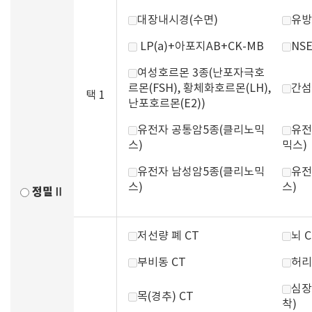
대장내시경(수면)
유방
LP(a)+아포지AB+CK-MB
NSE
여성호르몬 3종(난포자극호
르몬(FSH), 황체화호르몬(LH),
간섬
택 1
난포호르몬(E2))
유전자 공통암5종(클리노믹
유전
스)
믹스)
유전자 남성암5종(클리노믹
유전
스)
스)
정밀Ⅱ
저선량 폐 CT
뇌 C
부비동 CT
허리
심장
목(경추) CT
착)