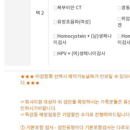
복부비만 CT
경동
택 2
위암
유방초음파(여성)
겐
Homocystein + (남)생체나
Hom
이검사
이검
HPV + (여)생체나이검사
★★★ 마감항목 선택시 예약가능날짜가 안보일 수 있으
다.★★★
☞회사지원 대상자 외 검진을 희망하시는 가족분들은 유
인하시기바랍니다.
☞독감등 예방접종은 기업할인 수가로 진행하여드립니다
① 기본포함 검사 - 검진유형마다 기본포함검사는 다르오