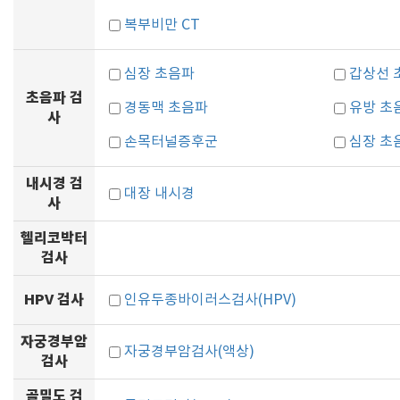
복부비만 CT
심장 초음파
갑상선 
초음파 검
경동맥 초음파
유방 초
사
손목터널증후군
심장 초
내시경 검
대장 내시경
사
헬리코박터
검사
HPV 검사
인유두종바이러스검사(HPV)
자궁경부암
자궁경부암검사(액상)
검사
골밀도 검