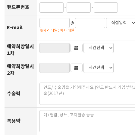
핸드폰번호
-
-
@
E-mail
※제외 메일 : 회사 메일
예약희망일시
1차
예약희망일시
2차
수술력
복용약