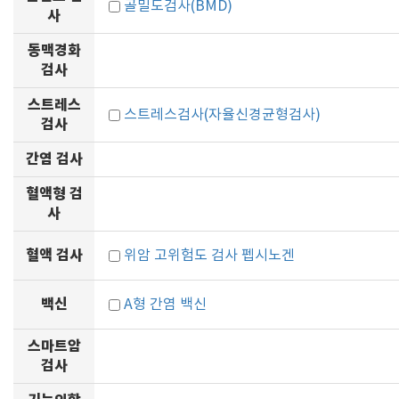
골밀도검사(BMD)
사
동맥경화
검사
스트레스
스트레스검사(자율신경균형검사)
검사
간염 검사
혈액형 검
사
혈액 검사
위암 고위험도 검사 펩시노겐
백신
A형 간염 백신
스마트암
검사