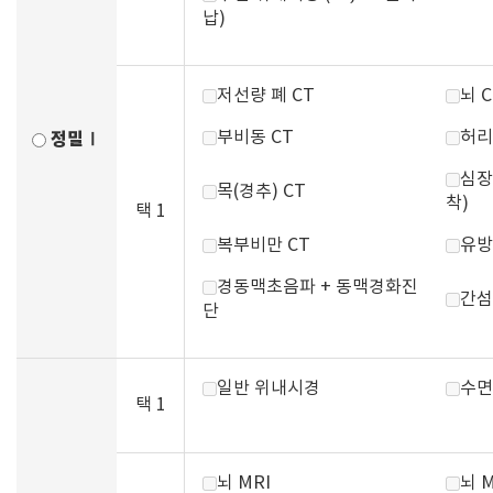
납)
저선량 폐 CT
뇌 C
부비동 CT
허리
정밀Ⅰ
심장
목(경추) CT
착)
택 1
복부비만 CT
유방
경동맥초음파 + 동맥경화진
간섬
단
일반 위내시경
수면
택 1
뇌 MRI
뇌 