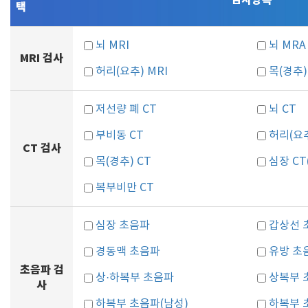
검사항목
택
뇌 MRI
뇌 MRA
MRI 검사
허리(요추) MRI
목(경추)
저선량 폐 CT
뇌 CT
부비동 CT
허리(요추
CT 검사
목(경추) CT
심장 C
복부비만 CT
심장 초음파
갑상선 
경동맥 초음파
유방 초
초음파 검
상·하복부 초음파
상복부 
사
하복부 초음파(남성)
하복부 