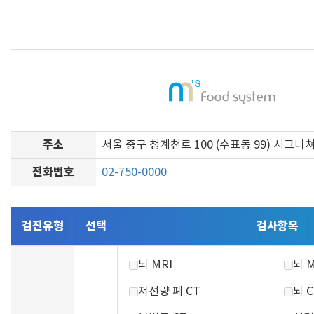
주소
서울 중구 청계천로 100 (수표동 99) 시그니
전화번호
02-750-0000
검진유형
선택
검사항목
뇌 MRI
뇌 
저선량 폐 CT
뇌 C