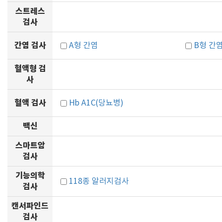
스트레스
검사
간염 검사
A형 간염
B형 간
혈액형 검
사
혈액 검사
Hb A1C(당뇨병)
백신
스마트암
검사
기능의학
118종 알러지검사
검사
캔서파인드
검사