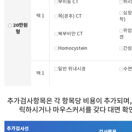
부비동 CT
허리
심장
택 1
목(경추) CT
착)
20만원
위암
형
복부비만 CT
겐
Homocystein
간섬
일반 위내시경
수면
택 1
추가검사항목은 각 항목당 비용이 추가되며,
릭하시거나 마우스커서를 갖다 대면 확
추가검사선