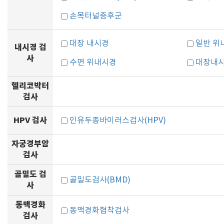
손목터널증후군
대장 내시경
일반 위
내시경 검
사
수면 위내시경
대장내시
헬리코박터
검사
HPV 검사
인유두종바이러스검사(HPV)
자궁경부암
검사
골밀도 검
골밀도검사(BMD)
사
동맥경화
동맥경화협착검사
검사