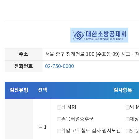
주소
서울 중구 청계천로 100 (수표동 99) 시그니
전화번호
02-750-0000
검진유형
선택
검사항목
뇌 MRI
뇌 
손목터널증후군
대장
택 1
위암 고위험도 검사 펩시노겐
ST