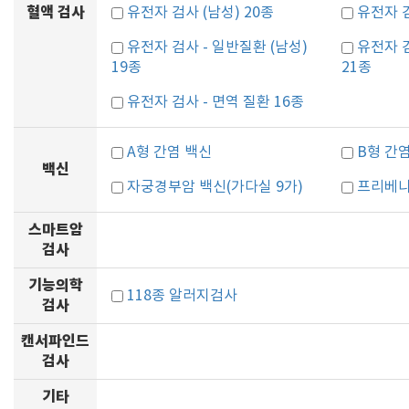
혈액 검사
유전자 검사 (남성) 20종
유전자 검
유전자 검사 - 일반질환 (남성)
유전자 검
19종
21종
유전자 검사 - 면역 질환 16종
A형 간염 백신
B형 간
백신
자궁경부암 백신(가다실 9가)
프리베나
스마트암
검사
기능의학
118종 알러지검사
검사
캔서파인드
검사
기타