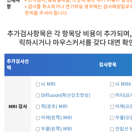
안내사
▪ 조직검사, 용종절제술, 조영제 등은 추가 비용이 발생
항
▪ 검사를 취소하거나 연기하실 경우에는 검사예정일로부
연락을 주셔야 합니다.
추가검사항목은 각 항목당 비용이 추가되며,
릭하시거나 마우스커서를 갖다 대면 확
추가검사선
검사항목
택
뇌 MRI
뇌 MRA
Diffusion(확산강조영상)
허리(요추
MRI 검사
목(경추) MRI
어깨(오른
어깨(왼쪽) MRI
무릎(오른
무릎(왼쪽) MRI
전립선 M