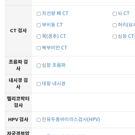
저선량 폐 CT
뇌 CT
부비동 CT
허리(요추
CT 검사
목(경추) CT
심장 C
복부비만 CT
초음파 검
심장 초음파
사
내시경 검
대장 내시경
사
헬리코박터
검사
HPV 검사
인유두종바이러스검사(HPV)
자궁경부암