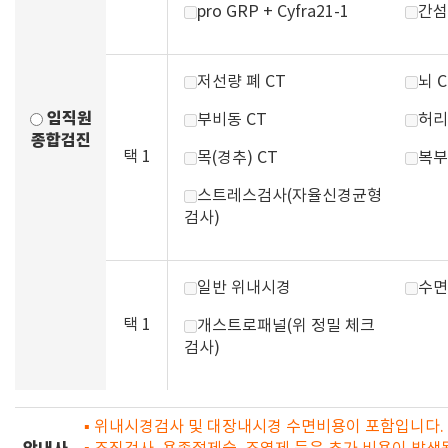
pro GRP + Cyfra21-1
간섬
저선량 폐 CT
뇌 C
임직원
부비동 CT
허리
종합검진
택 1
목(경추) CT
복부
스트레스검사(자율신경균형
검사)
일반 위내시경
수면
택 1
개스트로패널(위 정밀 체크
검사)
▪ 위내시경검사 및 대장내시경 수면비용이 포함입니다. 