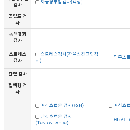
자궁경부암검사(액상)
검사
골밀도 검
사
동맥경화
검사
스트레스
스트레스검사(자율신경균형검
직무스트
검사
사)
간염 검사
혈액형 검
사
여성호르몬 검사(FSH)
여성호르몬
남성호르몬 검사
Hb A1
(Testosterone)