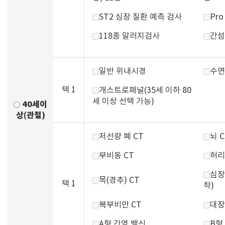
ST2 심장 질환 예측 검사
Pr
118종 알러지검사
간섬
일반 위내시경
수면
택 1
개스트로패널(35세 이하 80
세 이상 선택 가능)
40세이
상(관절)
저선량 폐 CT
뇌 C
부비동 CT
허리
심장
목(경추) CT
택 1
착)
복부비만 CT
대장
A형 간염 백신
B형