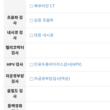
복부비만 CT
초음파 검
심장 초음파
사
내시경 검
대장 내시경
사
헬리코박터
검사
HPV 검사
인유두종바이러스검사(HPV)
자궁경부암
자궁경부암검사(액상)
검사
골밀도 검
사
동맥경화