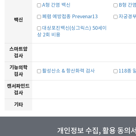
A형 간염 백신
B형 간
폐렴 예방접종 Prevenar13
자궁경부
백신
대상포진백신(싱그릭스) 50세이
상 2회 비용
스마트암
검사
기능의학
활성산소 & 항산화력 검사
118종
검사
캔서파인드
검사
기타
개인정보 수집, 활용 동의