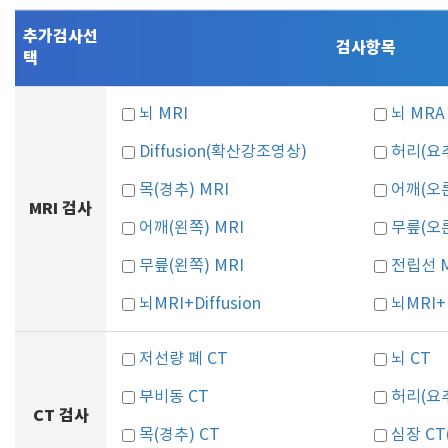
추가검사선
검사항목
택
뇌 MRI
뇌 MRA
Diffusion(확산강조영상)
허리(요추
목(경추) MRI
어깨(오른
MRI 검사
어깨(왼쪽) MRI
무릎(오른
무릎(왼쪽) MRI
전립선 M
뇌MRI+Diffusion
뇌MRI+D
저선량 폐 CT
뇌 CT
부비동 CT
허리(요추
CT 검사
목(경추) CT
심장 C