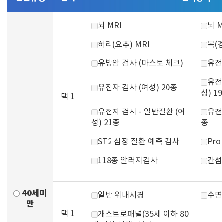
뇌 MRI
뇌 
허리(요추) MRI
목(경
유방암 검사 (마스토 체크)
유전
유전
유전자 검사 (여성) 20종
성) 1
택 1
유전자 검사 - 일반질환 (여
유전
성) 21종
종
ST2 심장 질환 예측 검사
Pr
118종 알러지검사
간섬
40세미
일반 위내시경
수면
만
택 1
개스트로패널(35세 이하 80