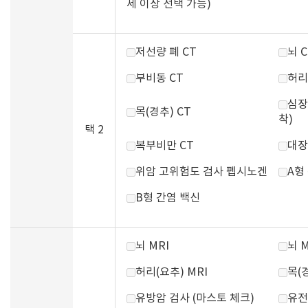
세 이상 선택 가능)
저선량 폐 CT
뇌 C
부비동 CT
허리
심장
목(경추) CT
착)
택 2
복부비만 CT
대장
위암 고위험도 검사 펩시노겐
A형
B형 간염 백신
뇌 MRI
뇌 
허리(요추) MRI
목(경
유방암 검사 (마스토 체크)
유전