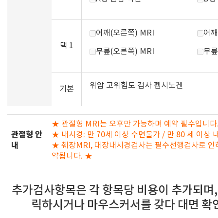
어깨(오른쪽) MRI
어깨
택 1
무릎(오른쪽) MRI
무릎
위암 고위험도 검사 펩시노겐
기본
★ 관절형 MRI는 오후만 가능하며 예약 필수입니다. 
관절형 안
★ 내시경: 만 70세 이상 수면불가 / 만 80 세 이
내
★ 췌장MRI, 대장내시경검사는 필수선행검사로 인하
약됩니다. ★
추가검사항목은 각 항목당 비용이 추가되며,
릭하시거나 마우스커서를 갖다 대면 확