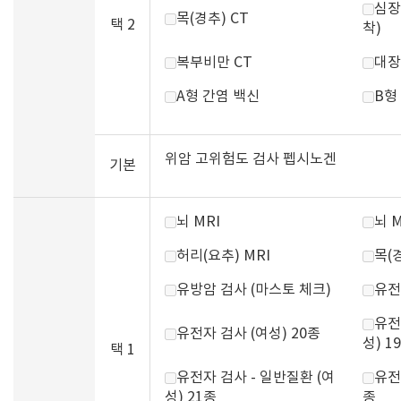
심장
목(경추) CT
택 2
착)
복부비만 CT
대장
A형 간염 백신
B형
위암 고위험도 검사 펩시노겐
기본
뇌 MRI
뇌 
허리(요추) MRI
목(경
유방암 검사 (마스토 체크)
유전
유전
유전자 검사 (여성) 20종
성) 1
택 1
유전자 검사 - 일반질환 (여
유전
성) 21종
종