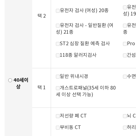
유전
유전자 검사 (여성) 20종
성) 1
택 2
유전자 검사 - 일반질환 (여
유전
성) 21종
종
ST2 심장 질환 예측 검사
Pr
118종 알러지검사
간섬
일반 위내시경
수면
40세이
상
택 1
개스트로패널(35세 이하 80
세 이상 선택 가능)
저선량 폐 CT
뇌 C
부비동 CT
허리