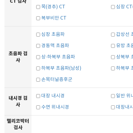
CT 검사
목(경추) CT
심장 C
복부비만 CT
심장 초음파
갑상선 
경동맥 초음파
유방 초
초음파 검
상·하복부 초음파
상복부 
사
하복부 초음파(남성)
하복부 
손목터널증후군
대장 내시경
일반 위
내시경 검
사
수면 위내시경
대장내시
헬리코박터
검사