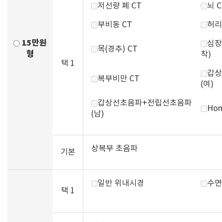
저선량 폐 CT
뇌 C
부비동 CT
허리
15만원
심장
목(경추) CT
형
착)
택 1
갑상
복부비만 CT
(여)
갑상선초음파+전립선초음파
Hom
(남)
상복부 초음파
기본
일반 위내시경
수면
택 1