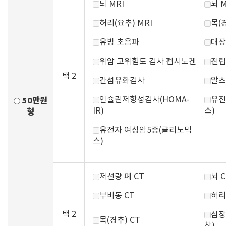
뇌 MRI
뇌 
허리(요추) MRI
목(경
유방 초음파
대장
위암 고위험도 검사 펩시노겐
전립
택 2
간섬유화검사
알츠
인슐린저항성검사(HOMA-
유전
50만원
IR)
스)
형
유전자 여성암5종(클리노믹
스)
저선량 폐 CT
뇌 C
부비동 CT
허리
택 2
심장
목(경추) CT