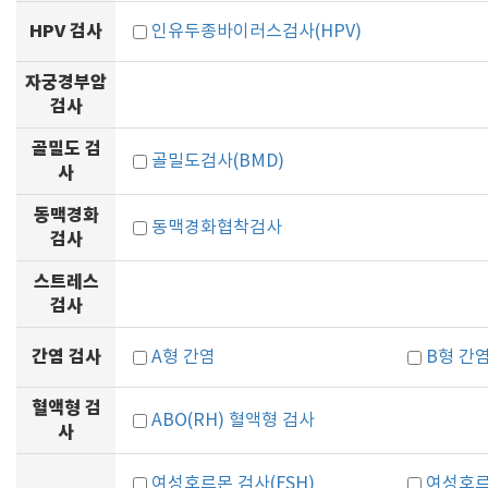
HPV 검사
인유두종바이러스검사(HPV)
자궁경부암
검사
골밀도 검
골밀도검사(BMD)
사
동맥경화
동맥경화협착검사
검사
스트레스
검사
간염 검사
A형 간염
B형 간
혈액형 검
ABO(RH) 혈액형 검사
사
여성호르몬 검사(FSH)
여성호르몬