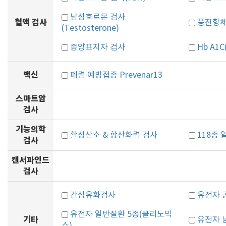
남성호르몬 검사
혈액 검사
풍진항체 검
(Testosterone)
종양표지자 검사
Hb A1
백신
폐렴 예방접종 Prevenar13
스마트암
검사
기능의학
활성산소 & 항산화력 검사
118종
검사
캔서파인드
검사
간섬유화검사
유전자 
유전자 일반질환 5종(클리노믹
기타
유전자 
스)