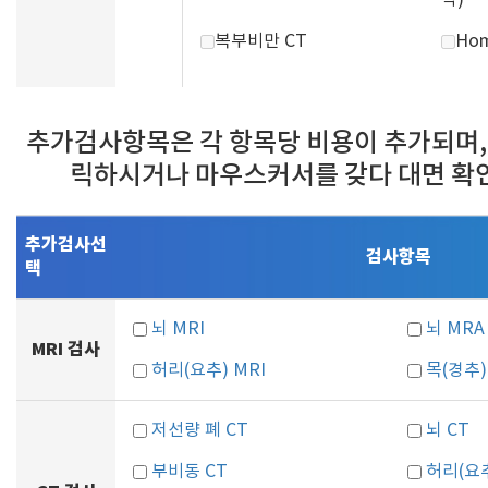
착)
복부비만 CT
Hom
추가검사항목은 각 항목당 비용이 추가되며,
릭하시거나 마우스커서를 갖다 대면 확
추가검사선
검사항목
택
뇌 MRI
뇌 MRA
MRI 검사
허리(요추) MRI
목(경추)
저선량 폐 CT
뇌 CT
부비동 CT
허리(요추