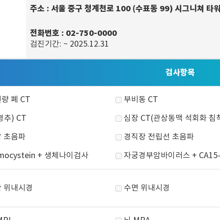
주소
: 서울 중구 청계천로 100 (수표동 99) 시그니쳐 타
전화번호
: 02-750-0000
검진기간: ~ 2025.12.31
검사항목
량 폐 CT
부비동 CT
경추) CT
심장 CT(관상동맥 석회화 침
 초음파
경직장 전립선 초음파
mocystein + 생체나이검사
자궁경부암바이러스 + CA15-
 위내시경
수면 위내시경