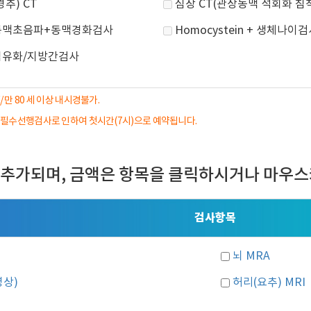
경추) CT
심장 CT(관상동맥 석회화 침
동맥초음파+동맥경화검사
Homocystein + 생체나이
섬유화/지방간검사
/ 만 80 세 이상 내시경불가.
는 필수선행검사로 인하여 첫시간(7시)으로 예약됩니다.
 추가되며, 금액은 항목을 클릭하시거나 마우스
검사항목
뇌 MRA
영상)
허리(요추) MRI