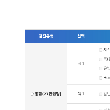
검진유형
선택
저선
목(
택 1
유방
Ho
종합(27만원형)
택 1
일반