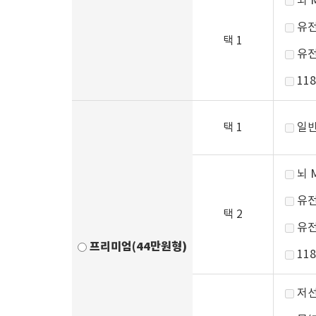
뇌 
유전
택 1
유전
11
택 1
일반
뇌 
유전
택 2
유전
프리미엄(44만원형)
11
저선