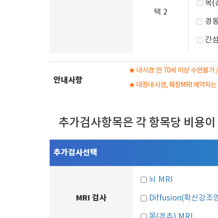
목(
택 2
경
간
★ 내시경: 만 70세 이상 수면불가 /
안내사항
★ 대장내시경, 췌장MRI 예약자
추가검사항목은 각 항목당 비용이
추가검사선택
뇌 MRI
MRI 검사
Diffusion(확산강조
목(경추) MRI