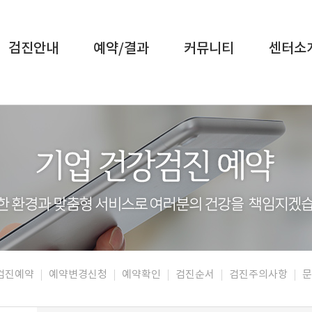
검진안내
예약/결과
커뮤니티
센터소
강검진예약
예약변경신청
예약확인
검진순서
검진주의사항
문