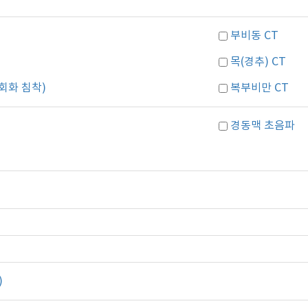
부비동 CT
목(경추) CT
회화 침착)
복부비만 CT
경동맥 초음파
)