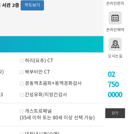
온라인문의
워 서관 2층
약도보기
온라인예약
오시는길
허리(요추) CT
착)
복부비만 CT
02
750
경동맥초음파+동맥경화검사
0000
3
간섬유화/지방간검사
개스트로패널
닫기
(35세 이하 또는 80세 이상 선택 가능)