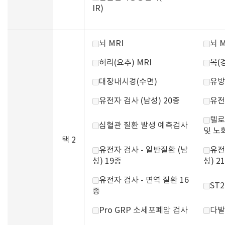
IR)
뇌 MRI
뇌 
허리(요추) MRI
목(경
대장내시경(수면)
유방
유전자 검사 (남성) 20종
유전
텔로
심혈관 질환 발생 예측검사
및 노
택 2
유전자 검사 - 일반질환 (남
유전
성) 19종
성) 2
유전자 검사 - 면역 질환 16
ST
종
Pro GRP 소세포폐암 검사
다발