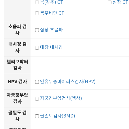
목(경추) CT
심장 C
복부비만 CT
초음파 검
심장 초음파
사
내시경 검
대장 내시경
사
헬리코박터
검사
HPV 검사
인유두종바이러스검사(HPV)
자궁경부암
자궁경부암검사(액상)
검사
골밀도 검
골밀도검사(BMD)
사