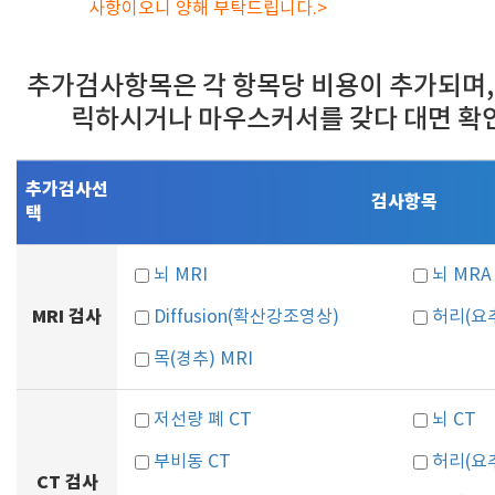
사항이오니 양해 부탁드립니다.>
추가검사항목은 각 항목당 비용이 추가되며,
릭하시거나 마우스커서를 갖다 대면 확
추가검사선
검사항목
택
뇌 MRI
뇌 MRA
MRI 검사
Diffusion(확산강조영상)
허리(요추
목(경추) MRI
저선량 폐 CT
뇌 CT
부비동 CT
허리(요추
CT 검사