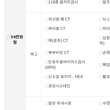
118종 알러지검사
알츠
저선량 폐 CT
뇌 C
부비동 CT
허리
56만원
심장
목(경추) CT
형
착)
복부비만 CT
손목
택 2
인유두종바이러스검사
폐암
(HPV)
난소암 표지자 - HE4
활성
호모시스테인
일반 위내시경
수면