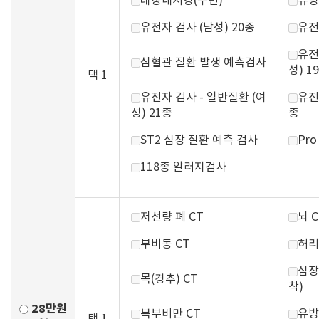
대장내시경(수면)
유방
유전자 검사 (남성) 20종
유전
유전
심혈관 질환 발생 예측검사
성) 1
택 1
유전자 검사 - 일반질환 (여
유전
성) 21종
종
ST2 심장 질환 예측 검사
Pr
118종 알러지검사
저선량 폐 CT
뇌 C
부비동 CT
허리
심장
목(경추) CT
착)
28만원
복부비만 CT
유방