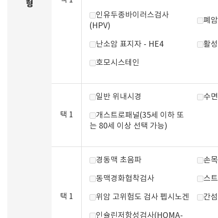
택 1
형
인유두종바이러스검사
폐암
(HPV)
난소암 표지자 - HE4
활성
호모시스테인
일반 위내시경
수면
택 1
개스트로패널(35세 이하 또
는 80세 이상 선택 가능)
경동맥 초음파
손목
동맥경화협착검사
스트
택 1
위암 고위험도 검사 펩시노겐
간섬
인슐린저항성검사(HOMA-