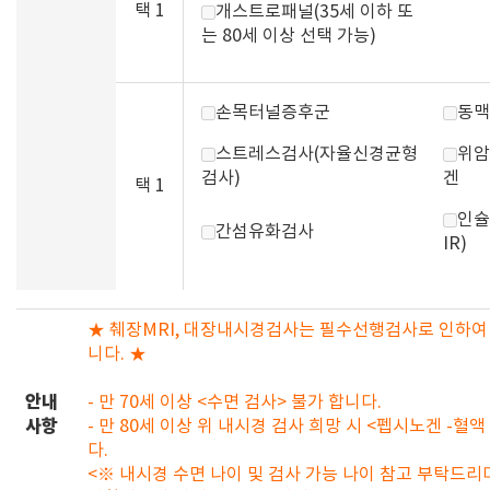
택 1
개스트로패널(35세 이하 또
는 80세 이상 선택 가능)
손목터널증후군
동맥
스트레스검사(자율신경균형
위암
검사)
겐
택 1
인슐
간섬유화검사
IR)
★ 췌장MRI, 대장내시경검사는 필수선행검사로 인하여
니다. ★
안내
- 만 70세 이상 <수면 검사> 불가 합니다.
사항
- 만 80세 이상 위 내시경 검사 희망 시 <펩시노겐 -혈
다.
<※ 내시경 수면 나이 및 검사 가능 나이 참고 부탁드리