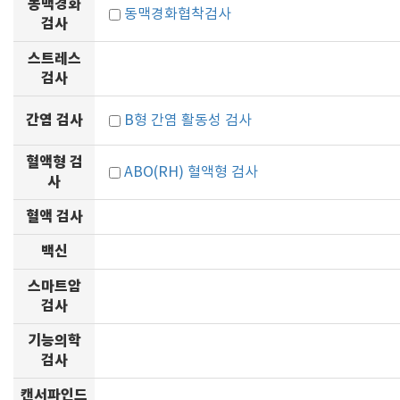
동맥경화
동맥경화협착검사
검사
스트레스
검사
간염 검사
B형 간염 활동성 검사
혈액형 검
ABO(RH) 혈액형 검사
사
혈액 검사
백신
스마트암
검사
기능의학
검사
캔서파인드