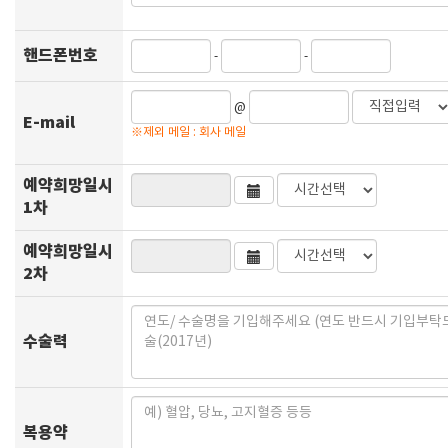
핸드폰번호
-
-
@
E-mail
※제외 메일 : 회사 메일
예약희망일시
1차
예약희망일시
2차
수술력
복용약