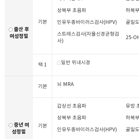
상복부 초음파
하복부
기본
인유두종바이러스검사(HPV)
골밀도
출산 후
스트레스검사(자율신경균형검
여성정밀
25-OH
사)
일반 위내시경
택 1
뇌 MRA
기본
갑상선 초음파
유방 
상복부 초음파
하복부
중년 여
기본
인유두종바이러스검사(HPV)
골밀도
성정밀