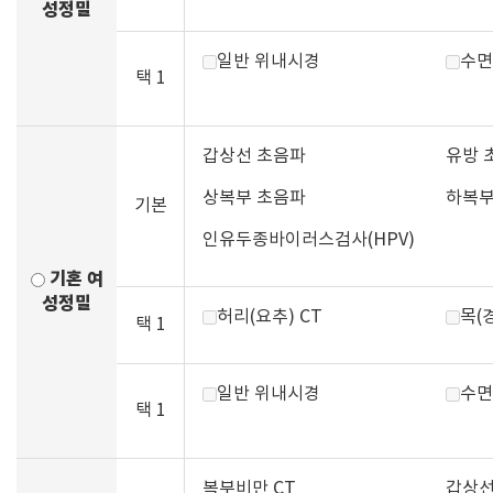
성정밀
일반 위내시경
수면
택 1
갑상선 초음파
유방 
상복부 초음파
하복부
기본
인유두종바이러스검사(HPV)
기혼 여
성정밀
허리(요추) CT
목(
택 1
일반 위내시경
수면
택 1
복부비만 CT
갑상선