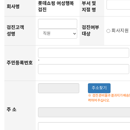
롯데쇼핑 여성행복
부서 및
회사명
검진
지점 명
검진고객
검진여부
회사지
성명
대상
-
주민등록번호
주소찾기
※
검진 준비물과 결과지가 배송될
력하여 주십시오.
주 소