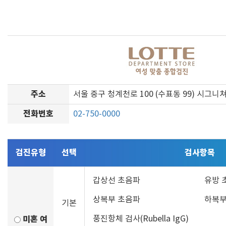
주소
서울 중구 청계천로 100 (수표동 99) 시그니
전화번호
02-750-0000
검진유형
선택
검사항목
갑상선 초음파
유방 
상복부 초음파
하복부
기본
미혼 여
풍진항체 검사(Rubella IgG)