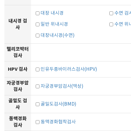
대장 내시경
수면 검
내시경 검
일반 위내시경
수면 위
사
대장내시경(수면)
헬리코박터
검사
HPV 검사
인유두종바이러스검사(HPV)
자궁경부암
자궁경부암검사(액상)
검사
골밀도 검
골밀도검사(BMD)
사
동맥경화
동맥경화협착검사
검사