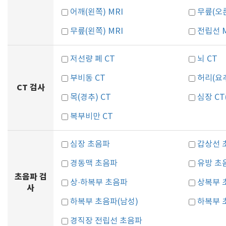
어깨(왼쪽) MRI
무릎(오른
무릎(왼쪽) MRI
전립선 M
저선량 폐 CT
뇌 CT
부비동 CT
허리(요추
CT 검사
목(경추) CT
심장 C
복부비만 CT
심장 초음파
갑상선 
경동맥 초음파
유방 초
초음파 검
상·하복부 초음파
상복부 
사
하복부 초음파(남성)
하복부 
경직장 전립선 초음파