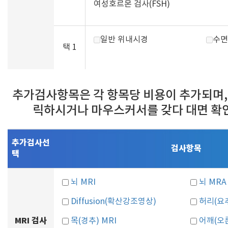
여성호르몬 검사(FSH)
일반 위내시경
수면
택 1
추가검사항목은 각 항목당 비용이 추가되며,
릭하시거나 마우스커서를 갖다 대면 확
추가검사선
검사항목
택
뇌 MRI
뇌 MRA
Diffusion(확산강조영상)
허리(요추
MRI 검사
목(경추) MRI
어깨(오른