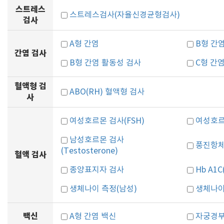
스트레스
스트레스검사(자율신경균형검사)
검사
A형 간염
B형 간염
간염 검사
B형 간염 활동성 검사
C형 간
혈액형 검
ABO(RH) 혈액형 검사
사
여성호르몬 검사(FSH)
여성호르몬
남성호르몬 검사
풍진항체 검
(Testosterone)
혈액 검사
종양표지자 검사
Hb A1
생체나이 측정(남성)
생체나이
백신
A형 간염 백신
자궁경부