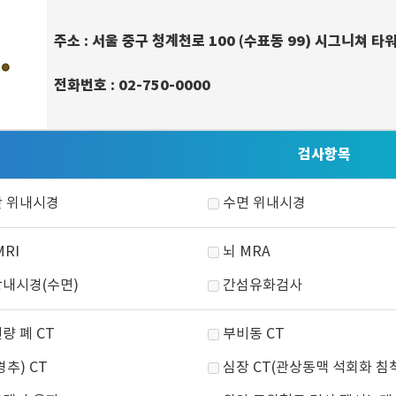
주소
: 서울 중구 청계천로 100 (수표동 99) 시그니쳐 타
전화번호
: 02-750-0000
검사항목
 위내시경
수면 위내시경
MRI
뇌 MRA
내시경(수면)
간섬유화검사
량 폐 CT
부비동 CT
경추) CT
심장 CT(관상동맥 석회화 침