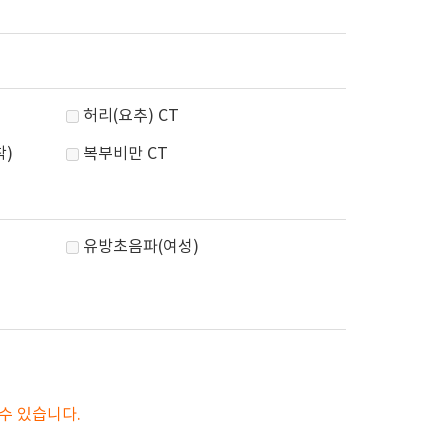
허리(요추) CT
착)
복부비만 CT
유방초음파(여성)
수 있습니다.