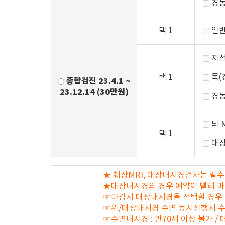
경동
택 1
일반
저선
택 1
목(
종합검진 23.4.1 ~
23.12.14 (30만원)
경동
뇌 
택 1
대장
★ 췌장MRI, 대장내시경검사는 필수
★대장내시경의 경우 예약이 빨리 
☞마감시 대장내시경을 선택할 경우 
☞위/대장내시경 수면 동시진행시 수
☞수면내시경 : 만70세 이상 불가 / 