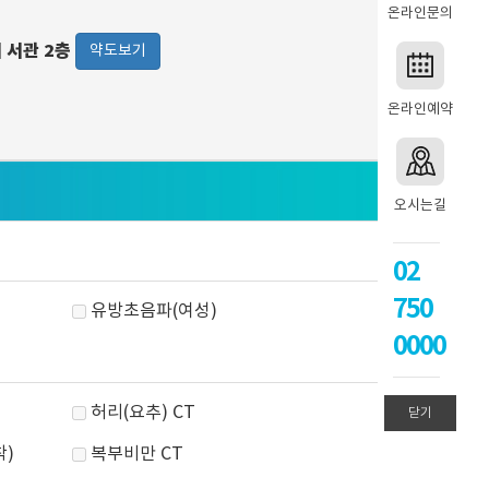
온라인문의
워 서관 2층
약도보기
온라인예약
오시는길
02
750
유방초음파(여성)
0000
허리(요추) CT
닫기
착)
복부비만 CT