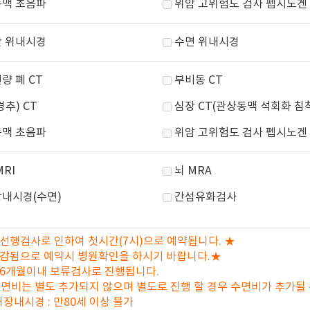
맥 초음파
위암 고위험도 검사 펩시노겐
 위내시경
수면 위내시경
량 폐 CT
부비동 CT
경추) CT
심장 CT(관상동맥 석회화 침
맥 초음파
위암 고위험도 검사 펩시노겐
MRI
뇌 MRA
내시경(수면)
간섬유화검사
선행검사로 인하여 첫시간(7시)으로 예약됩니다. ★
마감됨으로 예약시 병원확인을 하시기 바랍니다.★
6개월이내 보류검사로 진행됩니다.
면비는 별도 추가되지 않으며 별도로 진행 할 경우 수면비가 추가될 
대장내시경 : 만80세 이상 불가