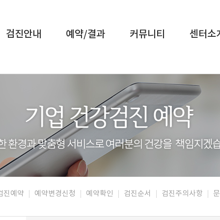
검진안내
예약/결과
커뮤니티
센터소
강검진예약
예약변경신청
예약확인
검진순서
검진주의사항
문