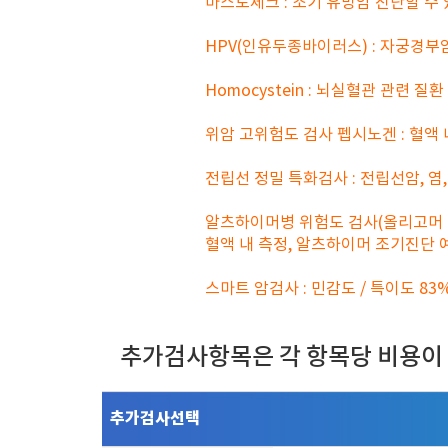
마스토체크 : 조기 유방암 진단할 수
HPV(인유두종바이러스) : 자궁경부
Homocystein : 뇌실혈관 관련 질환
위암 고위험도 검사 펩시노겐 : 혈액
전립선 정밀 특화검사 : 전립선암, 염
알츠하이머병 위험도 검사(올리고머 
혈액 내 측정, 알츠하이머 조기진단 
스마트 암검사 : 민감도 / 특이도 83
추가검사항목은 각 항목당 비용이
추가검사선택