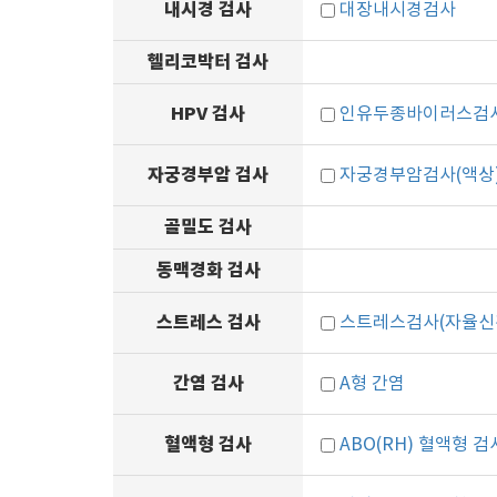
내시경 검사
대장내시경검사
헬리코박터 검사
HPV 검사
인유두종바이러스검사(
자궁경부암 검사
자궁경부암검사(액상
골밀도 검사
동맥경화 검사
스트레스 검사
스트레스검사(자율신
간염 검사
A형 간염
혈액형 검사
ABO(RH) 혈액형 검