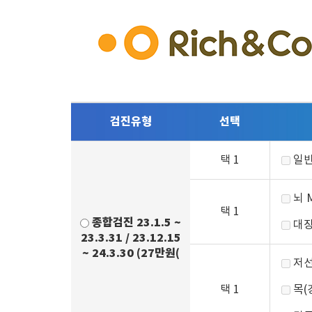
검진유형
선택
택 1
일반
뇌 
택 1
종합검진 23.1.5 ~
대장
23.3.31 / 23.12.15
~ 24.3.30 (27만원(
저선
택 1
목(