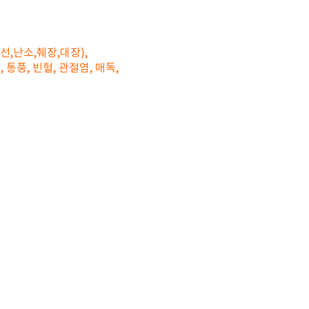
선,난소,췌장,대장),
통풍, 빈혈, 관절염, 매독,