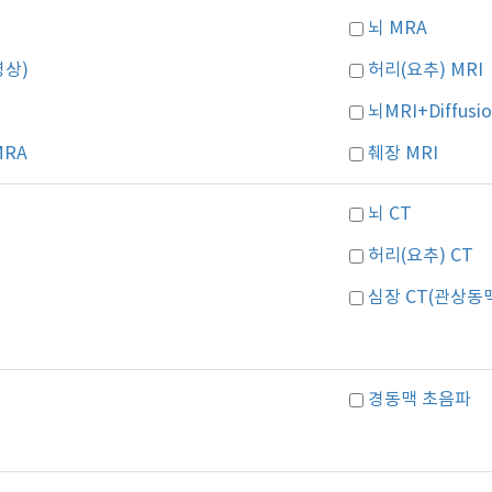
뇌 MRA
영상)
허리(요추) MRI
뇌MRI+Diffusi
MRA
췌장 MRI
뇌 CT
허리(요추) CT
심장 CT(관상동
경동맥 초음파