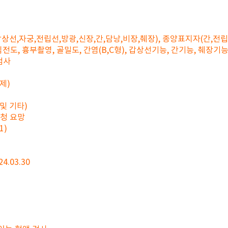
상선,자궁,전립선,방광,신장,간,담낭,비장,췌장), 종양표지자(간,전립
, 흉부촬영, 골밀도, 간염(B,C형), 갑상선기능, 간기능, 췌장기능, 
검사
제)
및 기타)
요청 요망
1)
 24.03.30