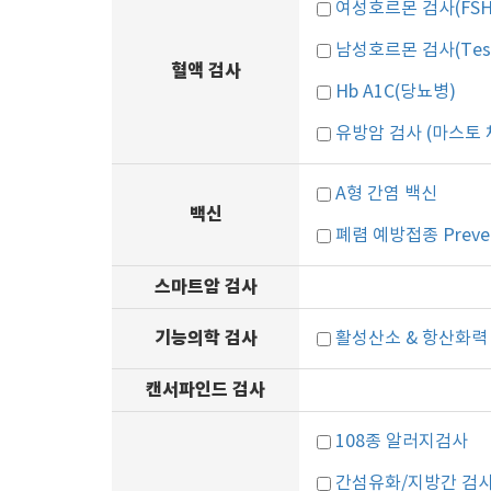
여성호르몬 검사(FSH
남성호르몬 검사(Testo
혈액 검사
Hb A1C(당뇨병)
유방암 검사 (마스토 
A형 간염 백신
백신
폐렴 예방접종 Preve
스마트암 검사
기능의학 검사
활성산소 & 항산화력
캔서파인드 검사
108종 알러지검사
간섬유화/지방간 검사