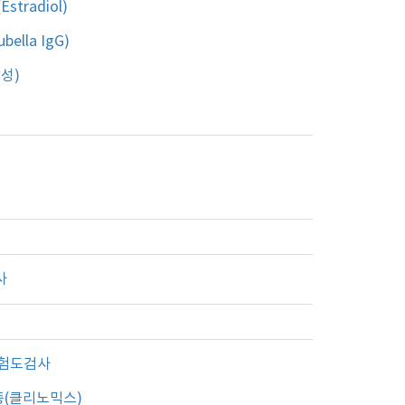
tradiol)
ella IgG)
성)
사
험도검사
종(클리노믹스)