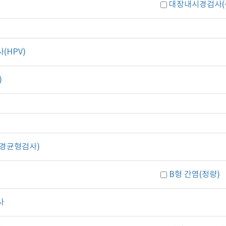
대장내시경검사(
HPV)
)
경균형검사)
B형 간염(정량)
사