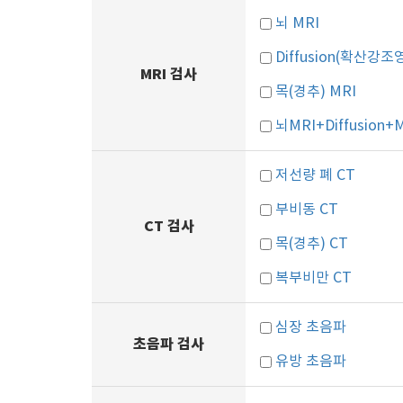
뇌 MRI
Diffusion(확산강조
MRI 검사
목(경추) MRI
뇌MRI+Diffusion+
저선량 폐 CT
부비동 CT
CT 검사
목(경추) CT
복부비만 CT
심장 초음파
초음파 검사
유방 초음파