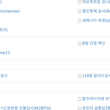
)
여성호르몬 검사(Es
sterone)
풍진항체 검사(Rub
생체나이 측정(남
체크)
B형 간염 백신
nar13
 검사
118종 알러지검
알츠하이머병 위
+간경변증 선별검사(M2BPGi)
유전자 공통암5